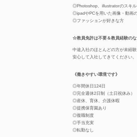
◎Photoshop、illustrat
◎ipadやPCを用いた画像・動
◎ファッションが好きな方
☆教員免許は不要＆教員経験のな
中途入社のほとんどの方が未経験
安心して入社してきてください。
《働きやすい環境です》
◎年間休日124日
◎完全週休2日制（土日祝休み）
◎産休、育休、介護休暇
◎提携保育園あり
◎復職制度
◎手当充実
◎転勤なし