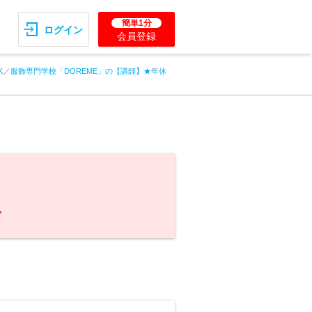
簡単1分
ログイン
会員登録
K／服飾専門学校「DOREME」の【講師】★年休
。