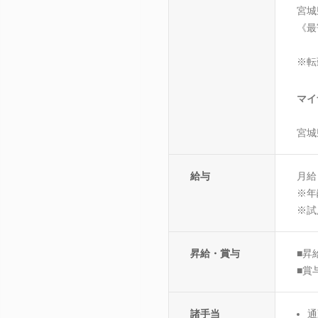
宮城
《最
※転
マイ
宮城
給与
月給：
※年
※試
昇給・賞与
■昇
■賞
諸手当
通