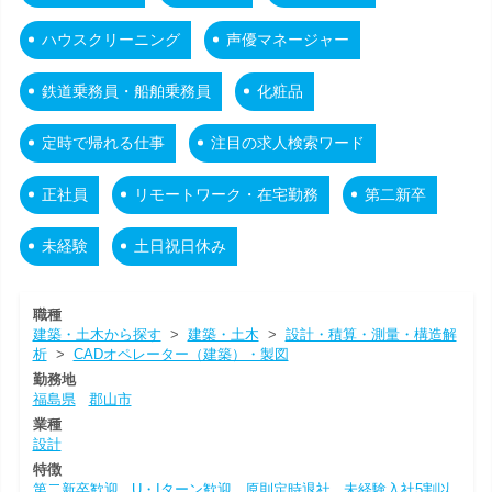
ハウスクリーニング
声優マネージャー
鉄道乗務員・船舶乗務員
化粧品
定時で帰れる仕事
注目の求人検索ワード
正社員
リモートワーク・在宅勤務
第二新卒
未経験
土日祝日休み
職種
建築・土木から探す
>
建築・土木
>
設計・積算・測量・構造解
析
>
CADオペレーター（建築）・製図
勤務地
福島県
郡山市
業種
設計
特徴
第二新卒歓迎
U・Iターン歓迎
原則定時退社
未経験入社5割以