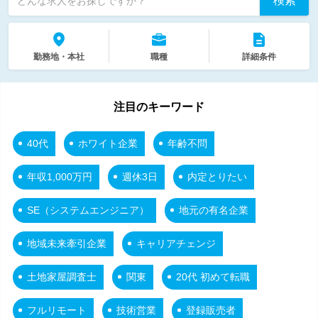
検索
どんな求人をお探しですか？
勤務地・本社
職種
詳細条件
注目のキーワード
40代
ホワイト企業
年齢不問
年収1,000万円
週休3日
内定とりたい
SE（システムエンジニア）
地元の有名企業
地域未来牽引企業
キャリアチェンジ
土地家屋調査士
関東
20代 初めて転職
フルリモート
技術営業
登録販売者