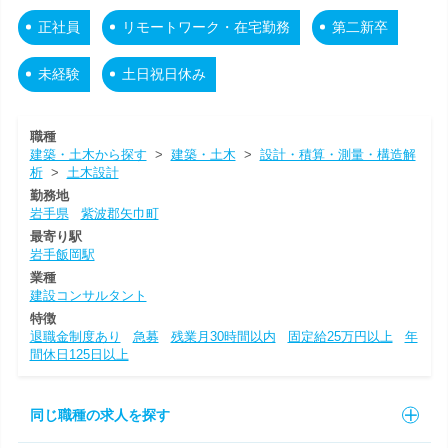
正社員
リモートワーク・在宅勤務
第二新卒
未経験
土日祝日休み
職種
建築・土木から探す
>
建築・土木
>
設計・積算・測量・構造解
析
>
土木設計
勤務地
岩手県
紫波郡矢巾町
最寄り駅
岩手飯岡駅
業種
建設コンサルタント
特徴
退職金制度あり
急募
残業月30時間以内
固定給25万円以上
年
間休日125日以上
同じ職種の求人を探す