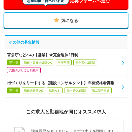
応募フォームへ進む
志望動機・自己PR不要
気になる
その他の募集情報
官公庁などへの【営業】★完全週休2日制
正社員
職種・業種未経験OK
学歴不問
完全週休2日制
女性のおしごと掲載中
街づくりをリードする【建設コンサルタント】※有資格者募集
正社員
職種未経験OK
転勤なし
完全週休2日制
第二新卒歓迎
この求人と勤務地が同じオススメ求人
閲覧履歴がありません。まずは求人を閲覧しましょ