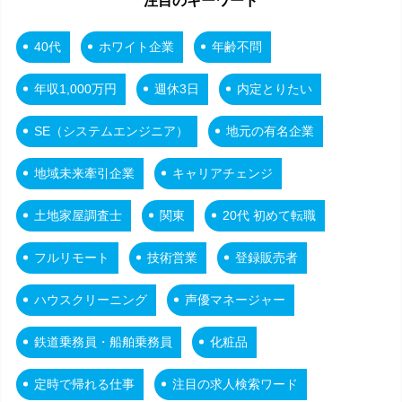
注目のキーワード
40代
ホワイト企業
年齢不問
年収1,000万円
週休3日
内定とりたい
SE（システムエンジニア）
地元の有名企業
地域未来牽引企業
キャリアチェンジ
土地家屋調査士
関東
20代 初めて転職
フルリモート
技術営業
登録販売者
ハウスクリーニング
声優マネージャー
鉄道乗務員・船舶乗務員
化粧品
定時で帰れる仕事
注目の求人検索ワード