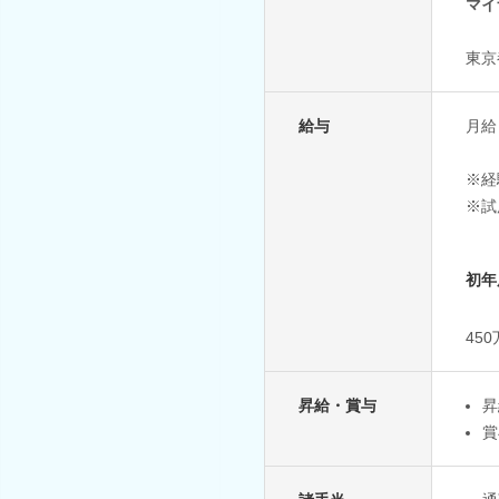
マイ
東京
給与
月給 
※経
※試
初年
45
昇給・賞与
昇
賞