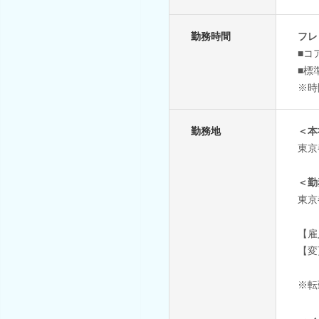
勤務時間
フレ
■コア
■標
※時
勤務地
＜本
東京
＜勤
東京
【雇
【変
※転