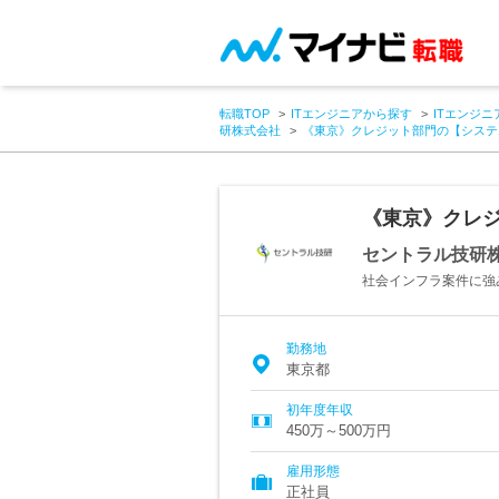
転職TOP
ITエンジニアから探す
ITエンジニ
研株式会社
《東京》クレジット部門の【システ
《東京》クレ
セントラル技研
社会インフラ案件に強
勤務地
東京都
初年度年収
450万～500万円
雇用形態
正社員