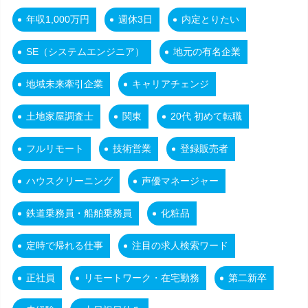
年収1,000万円
週休3日
内定とりたい
SE（システムエンジニア）
地元の有名企業
地域未来牽引企業
キャリアチェンジ
土地家屋調査士
関東
20代 初めて転職
フルリモート
技術営業
登録販売者
ハウスクリーニング
声優マネージャー
鉄道乗務員・船舶乗務員
化粧品
定時で帰れる仕事
注目の求人検索ワード
正社員
リモートワーク・在宅勤務
第二新卒