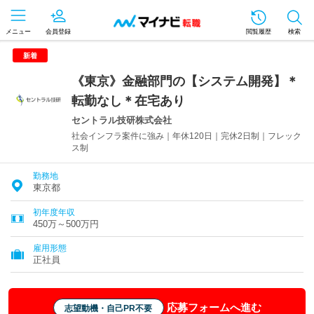
メニュー
会員登録
閲覧履歴
検索
新着
《東京》金融部門の【システム開発】＊
転勤なし＊在宅あり
セントラル技研株式会社
社会インフラ案件に強み｜年休120日｜完休2日制｜フレック
ス制
勤務地
東京都
初年度年収
450万～500万円
雇用形態
正社員
応募フォームへ進む
志望動機・自己PR不要