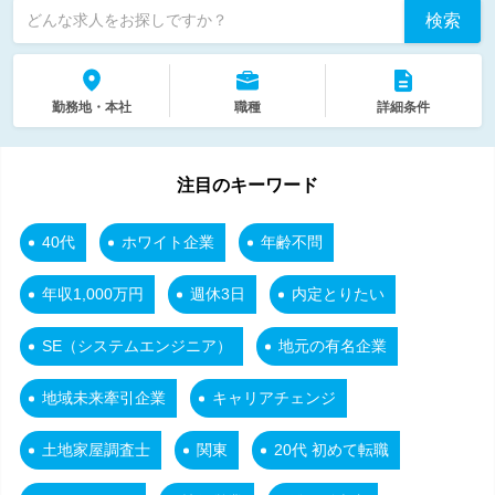
検索
どんな求人をお探しですか？
勤務地・本社
職種
詳細条件
注目のキーワード
40代
ホワイト企業
年齢不問
年収1,000万円
週休3日
内定とりたい
SE（システムエンジニア）
地元の有名企業
地域未来牽引企業
キャリアチェンジ
土地家屋調査士
関東
20代 初めて転職