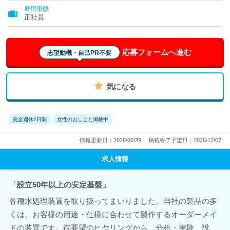
雇用形態
正社員
応募フォームへ進む
志望動機・自己PR不要
気になる
完全週休2日制
女性のおしごと掲載中
情報更新日：2026/06/29
掲載終了予定日：2026/12/07
求人情報
「設立50年以上の安定基盤」
各種水処理装置を取り扱ってまいりました。当社の製品の多
くは、お客様の用途・仕様に合わせて製作するオーダーメイ
ドの装置です。御要望のヒヤリングから、分析・実験、設