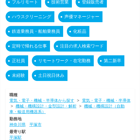
フルリモート
技術営業
登録販売者
ハウスクリーニング
声優マネージャー
鉄道乗務員・船舶乗務員
化粧品
定時で帰れる仕事
注目の求人検索ワード
正社員
リモートワーク・在宅勤務
第二新卒
未経験
土日祝日休み
職種
電気・電子・機械・半導体から探す
>
電気・電子・機械・半導体
>
機械・機構設計・金型設計・解析
>
機械・機構設計（自動
車・輸送用機器系）
勤務地
神奈川県
平塚市
最寄り駅
平塚駅