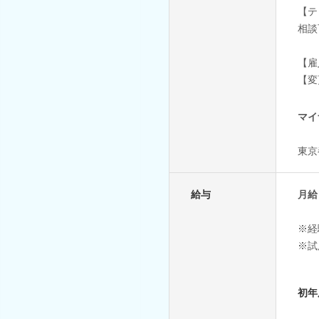
【テ
相談
【雇
【変
マイ
東京
給与
月給 
※経
※試
初年