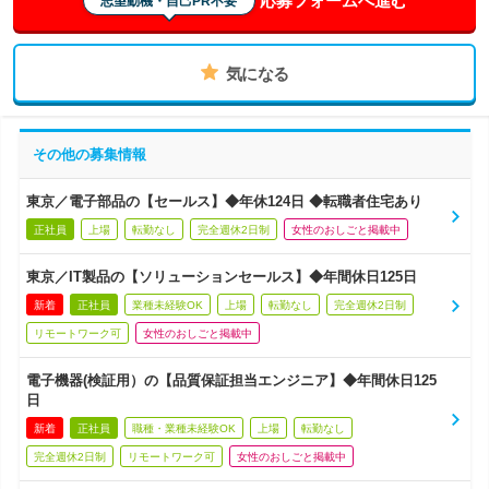
志望動機・自己PR不要
気になる
その他の募集情報
東京／電子部品の【セールス】◆年休124日 ◆転職者住宅あり
正社員
上場
転勤なし
完全週休2日制
女性のおしごと掲載中
東京／IT製品の【ソリューションセールス】◆年間休日125日
新着
正社員
業種未経験OK
上場
転勤なし
完全週休2日制
リモートワーク可
女性のおしごと掲載中
電子機器(検証用）の【品質保証担当エンジニア】◆年間休日125
日
新着
正社員
職種・業種未経験OK
上場
転勤なし
完全週休2日制
リモートワーク可
女性のおしごと掲載中