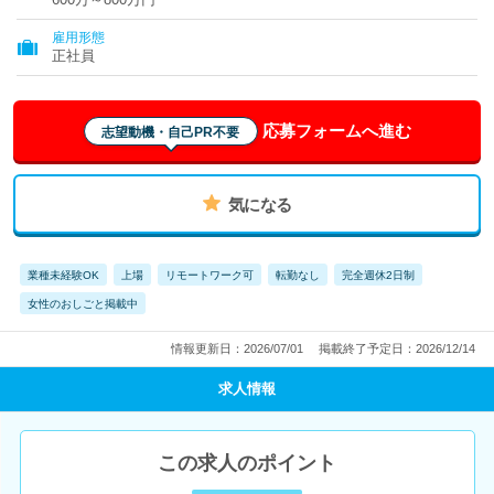
雇用形態
正社員
応募フォームへ進む
志望動機・自己PR不要
気になる
業種未経験OK
上場
リモートワーク可
転勤なし
完全週休2日制
女性のおしごと掲載中
情報更新日：2026/07/01
掲載終了予定日：2026/12/14
求人情報
この求人のポイント