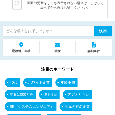
画面の更新をしても表示されない場合は、しばらく
経ってから再度お試しください。
検索
どんな求人をお探しですか？
勤務地・本社
職種
詳細条件
注目のキーワード
40代
ホワイト企業
年齢不問
年収1,000万円
週休3日
内定とりたい
SE（システムエンジニア）
地元の有名企業