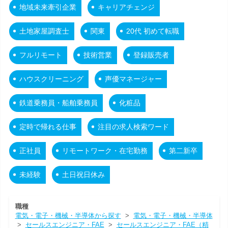
地域未来牽引企業
キャリアチェンジ
土地家屋調査士
関東
20代 初めて転職
フルリモート
技術営業
登録販売者
ハウスクリーニング
声優マネージャー
鉄道乗務員・船舶乗務員
化粧品
定時で帰れる仕事
注目の求人検索ワード
正社員
リモートワーク・在宅勤務
第二新卒
未経験
土日祝日休み
職種
電気・電子・機械・半導体から探す
>
電気・電子・機械・半導体
>
セールスエンジニア・FAE
>
セールスエンジニア・FAE（精