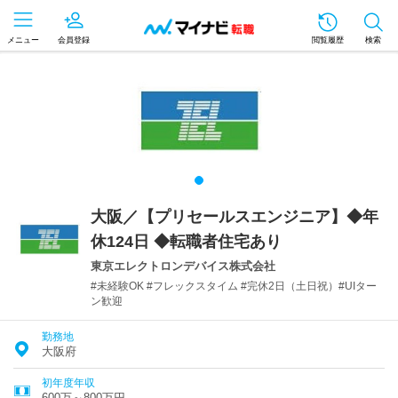
メニュー
会員登録
閲覧履歴
検索
大阪／【プリセールスエンジニア】◆年
休124日 ◆転職者住宅あり
東京エレクトロンデバイス株式会社
#未経験OK #フレックスタイム #完休2日（土日祝）#UIター
ン歓迎
勤務地
大阪府
初年度年収
600万～800万円