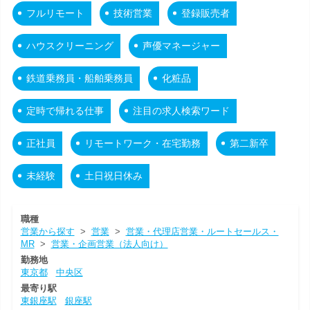
フルリモート
技術営業
登録販売者
ハウスクリーニング
声優マネージャー
鉄道乗務員・船舶乗務員
化粧品
定時で帰れる仕事
注目の求人検索ワード
正社員
リモートワーク・在宅勤務
第二新卒
未経験
土日祝日休み
職種
営業から探す
>
営業
>
営業・代理店営業・ルートセールス・
MR
>
営業・企画営業（法人向け）
勤務地
東京都
中央区
最寄り駅
東銀座駅
銀座駅