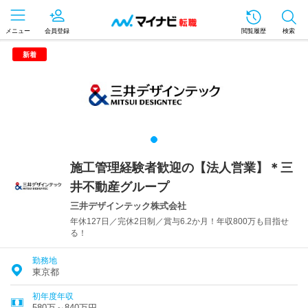
メニュー
会員登録
閲覧履歴
検索
新着
施工管理経験者歓迎の【法人営業】＊三
井不動産グループ
三井デザインテック株式会社
年休127日／完休2日制／賞与6.2か月！年収800万も目指せ
る！
勤務地
東京都
初年度年収
580万～840万円