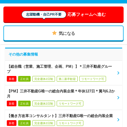
応募フォームへ進む
志望動機・自己PR不要
気になる
その他の募集情報
【総合職（営業、施工管理、企画、PM）】＊三井不動産グルー
プ
新着
正社員
完全週休2日制
第二新卒歓迎
リモートワーク可
【PM】三井不動産G唯一の総合内装企業＊年休127日＊賞与6.2か
月
新着
正社員
完全週休2日制
リモートワーク可
【働き方改革コンサルタント】三井不動産G唯一の総合内装企業
新着
正社員
完全週休2日制
リモートワーク可