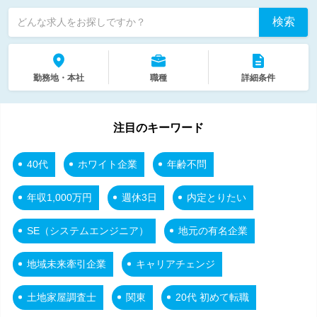
検索
どんな求人をお探しですか？
勤務地・本社
職種
詳細条件
注目のキーワード
40代
ホワイト企業
年齢不問
年収1,000万円
週休3日
内定とりたい
SE（システムエンジニア）
地元の有名企業
地域未来牽引企業
キャリアチェンジ
土地家屋調査士
関東
20代 初めて転職