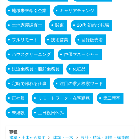
地域未来牽引企業
キャリアチェンジ
土地家屋調査士
関東
20代 初めて転職
フルリモート
技術営業
登録販売者
ハウスクリーニング
声優マネージャー
鉄道乗務員・船舶乗務員
化粧品
定時で帰れる仕事
注目の求人検索ワード
正社員
リモートワーク・在宅勤務
第二新卒
未経験
土日祝日休み
職種
建築・土木から探す
>
建築・土木
>
設計・積算・測量・構造解