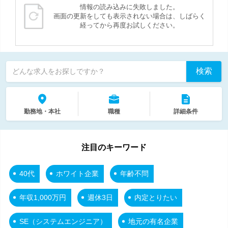
情報の読み込みに失敗しました。
画面の更新をしても表示されない場合は、しばらく
経ってから再度お試しください。
検索
どんな求人をお探しですか？
勤務地・本社
職種
詳細条件
注目のキーワード
40代
ホワイト企業
年齢不問
年収1,000万円
週休3日
内定とりたい
SE（システムエンジニア）
地元の有名企業