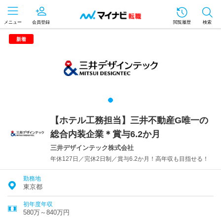
メニュー
会員登録
閲覧履歴
検索
新着
【ホテル工務担当】三井不動産G唯一の
総合内装企業＊賞与6.2か月
三井デザインテック株式会社
年休127日／完休2日制／賞与6.2か月！高年収も目指せる！
勤務地
東京都
初年度年収
580万～840万円