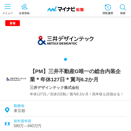
メニュー
会員登録
閲覧履歴
検索
新着
【PM】三井不動産G唯一の総合内装企
業＊年休127日＊賞与6.2か月
三井デザインテック株式会社
年休127日／完休2日制／賞与6.2か月！高年収も目指せる！
勤務地
東京都
初年度年収
580万～840万円