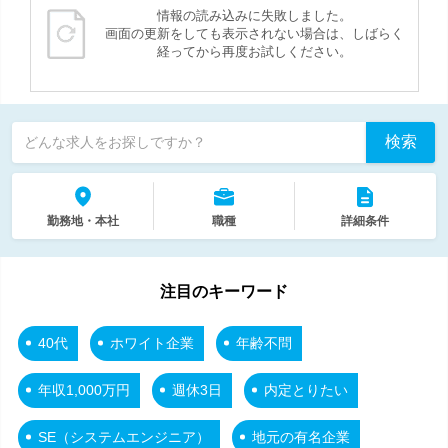
情報の読み込みに失敗しました。
画面の更新をしても表示されない場合は、しばらく
経ってから再度お試しください。
検索
どんな求人をお探しですか？
勤務地・本社
職種
詳細条件
注目のキーワード
40代
ホワイト企業
年齢不問
年収1,000万円
週休3日
内定とりたい
SE（システムエンジニア）
地元の有名企業