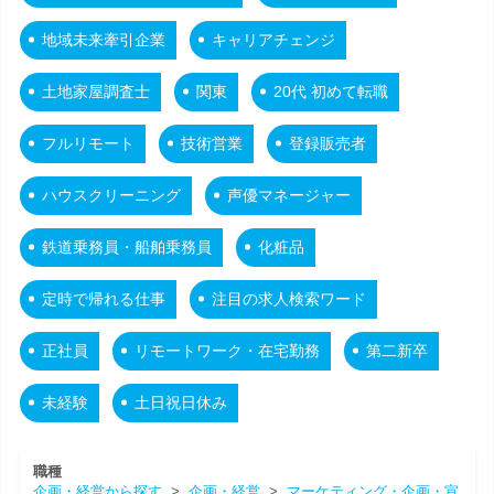
地域未来牽引企業
キャリアチェンジ
土地家屋調査士
関東
20代 初めて転職
フルリモート
技術営業
登録販売者
ハウスクリーニング
声優マネージャー
鉄道乗務員・船舶乗務員
化粧品
定時で帰れる仕事
注目の求人検索ワード
正社員
リモートワーク・在宅勤務
第二新卒
未経験
土日祝日休み
職種
企画・経営から探す
>
企画・経営
>
マーケティング・企画・宣