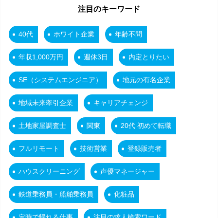
注目のキーワード
40代
ホワイト企業
年齢不問
年収1,000万円
週休3日
内定とりたい
SE（システムエンジニア）
地元の有名企業
地域未来牽引企業
キャリアチェンジ
土地家屋調査士
関東
20代 初めて転職
フルリモート
技術営業
登録販売者
ハウスクリーニング
声優マネージャー
鉄道乗務員・船舶乗務員
化粧品
定時で帰れる仕事
注目の求人検索ワード