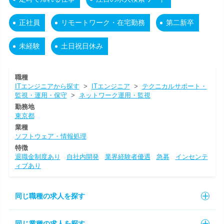
正社員
リモートワーク・在宅勤務
第二新卒
未経験
土日祝日休み
職種
ITエンジニアから探す
>
ITエンジニア
>
テクニカルサポート・
監視・運用・保守
>
ネットワーク運用・監視
勤務地
東京都
業種
ソフトウェア・情報処理
特徴
退職金制度あり
自社内開発
業界経験者優遇
急募
インセンテ
ィブあり
同じ職種の求人を探す
同じ業種の求人を探す