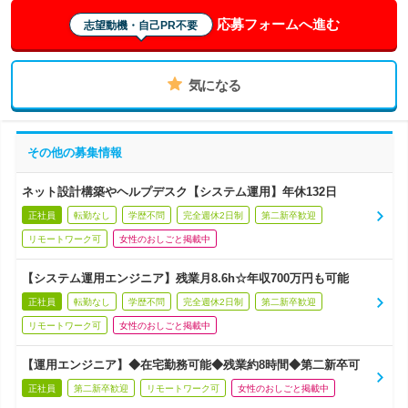
応募フォームへ進む
志望動機・自己PR不要
気になる
その他の募集情報
ネット設計構築やヘルプデスク【システム運用】年休132日
正社員
転勤なし
学歴不問
完全週休2日制
第二新卒歓迎
リモートワーク可
女性のおしごと掲載中
【システム運用エンジニア】残業月8.6h☆年収700万円も可能
正社員
転勤なし
学歴不問
完全週休2日制
第二新卒歓迎
リモートワーク可
女性のおしごと掲載中
【運用エンジニア】◆在宅勤務可能◆残業約8時間◆第二新卒可
正社員
第二新卒歓迎
リモートワーク可
女性のおしごと掲載中