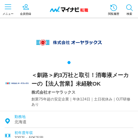
メニュー
会員登録
閲覧履歴
検索
＜釧路＞約3万社と取引！消毒液メーカ
ーの【法人営業】未経験OK
株式会社オーヤラックス
創業75年超の安定企業｜年休124日｜土日祝休み｜OJT研修
あり
勤務地
北海道
初年度年収
320万～506万円