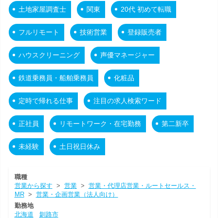
土地家屋調査士
関東
20代 初めて転職
フルリモート
技術営業
登録販売者
ハウスクリーニング
声優マネージャー
鉄道乗務員・船舶乗務員
化粧品
定時で帰れる仕事
注目の求人検索ワード
正社員
リモートワーク・在宅勤務
第二新卒
未経験
土日祝日休み
職種
営業から探す
>
営業
>
営業・代理店営業・ルートセールス・
MR
>
営業・企画営業（法人向け）
勤務地
北海道
釧路市