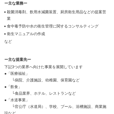
ー主な業務ー
殺菌消毒剤、飲用水減菌装置、厨房衛生用品などの提案営
業
食中毒予防や水の衛生管理に関するコンサルティング
衛生マニュアルの作成
など
ー主な提案先ー
下記3つの業界へ向けた事業を展開しています
●「医療福祉」
└病院、介護施設、幼稚園、保育園など
●「飲食」
└食品業界、ホテル、レストランなど
●「水道事業」
└官公庁（水道局）、学校、プール、浴槽施設、商業施
設など