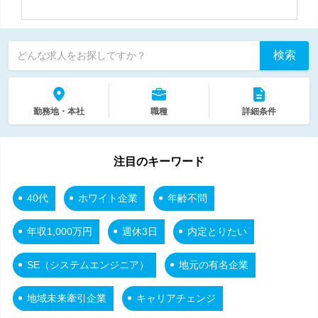
検索
どんな求人をお探しですか？
勤務地・本社
職種
詳細条件
注目のキーワード
40代
ホワイト企業
年齢不問
年収1,000万円
週休3日
内定とりたい
SE（システムエンジニア）
地元の有名企業
地域未来牽引企業
キャリアチェンジ