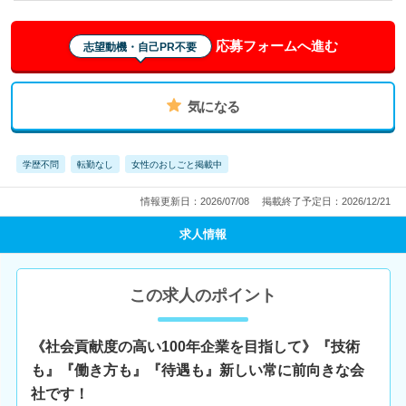
応募フォームへ進む
志望動機・自己PR不要
気になる
学歴不問
転勤なし
女性のおしごと掲載中
情報更新日：2026/07/08
掲載終了予定日：2026/12/21
求人情報
この求人のポイント
《社会貢献度の高い100年企業を目指して》『技術
も』『働き方も』『待遇も』新しい常に前向きな会
社です！