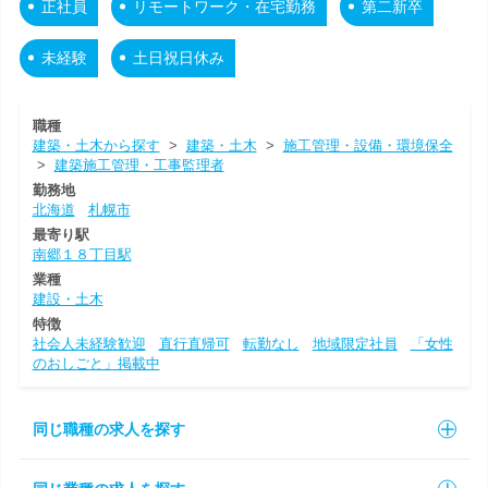
正社員
リモートワーク・在宅勤務
第二新卒
未経験
土日祝日休み
職種
建築・土木から探す
>
建築・土木
>
施工管理・設備・環境保全
>
建築施工管理・工事監理者
勤務地
北海道
札幌市
最寄り駅
南郷１８丁目駅
業種
建設・土木
特徴
社会人未経験歓迎
直行直帰可
転勤なし
地域限定社員
「女性
のおしごと」掲載中
同じ職種の求人を探す