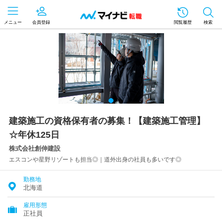
メニュー
会員登録
閲覧履歴
検索
建築施工の資格保有者の募集！【建築施工管理】
☆年休125日
株式会社創伸建設
エスコンや星野リゾートも担当◎｜道外出身の社員も多いです◎
勤務地
北海道
雇用形態
正社員