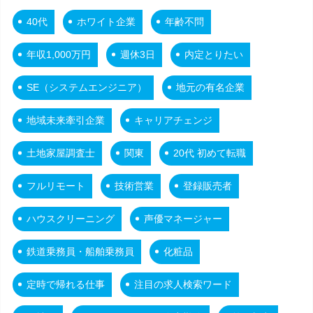
40代
ホワイト企業
年齢不問
年収1,000万円
週休3日
内定とりたい
SE（システムエンジニア）
地元の有名企業
地域未来牽引企業
キャリアチェンジ
土地家屋調査士
関東
20代 初めて転職
フルリモート
技術営業
登録販売者
ハウスクリーニング
声優マネージャー
鉄道乗務員・船舶乗務員
化粧品
定時で帰れる仕事
注目の求人検索ワード