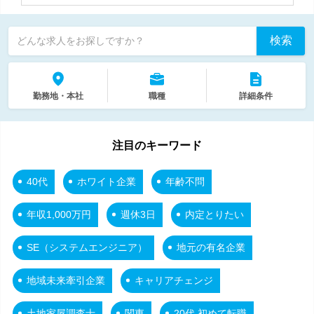
検索
どんな求人をお探しですか？
勤務地・本社
職種
詳細条件
注目のキーワード
40代
ホワイト企業
年齢不問
年収1,000万円
週休3日
内定とりたい
SE（システムエンジニア）
地元の有名企業
地域未来牽引企業
キャリアチェンジ
土地家屋調査士
関東
20代 初めて転職