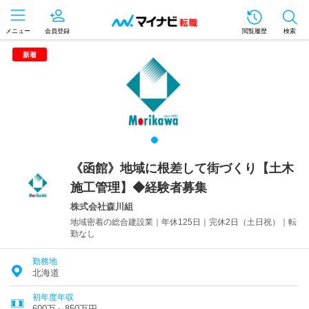
メニュー
会員登録
閲覧履歴
検索
新着
《函館》地域に根差して街づくり【土木
施工管理】◆経験者募集
株式会社森川組
地域密着の総合建設業｜年休125日｜完休2日（土日祝）｜転
勤なし
勤務地
北海道
初年度年収
600万～850万円