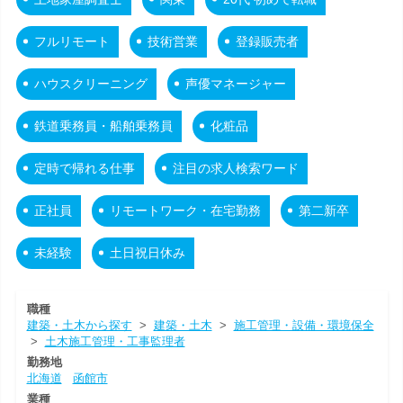
フルリモート
技術営業
登録販売者
ハウスクリーニング
声優マネージャー
鉄道乗務員・船舶乗務員
化粧品
定時で帰れる仕事
注目の求人検索ワード
正社員
リモートワーク・在宅勤務
第二新卒
未経験
土日祝日休み
職種
建築・土木から探す
>
建築・土木
>
施工管理・設備・環境保全
>
土木施工管理・工事監理者
勤務地
北海道
函館市
業種