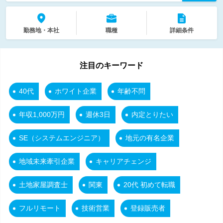
勤務地・本社
職種
詳細条件
注目のキーワード
40代
ホワイト企業
年齢不問
年収1,000万円
週休3日
内定とりたい
SE（システムエンジニア）
地元の有名企業
地域未来牽引企業
キャリアチェンジ
土地家屋調査士
関東
20代 初めて転職
フルリモート
技術営業
登録販売者