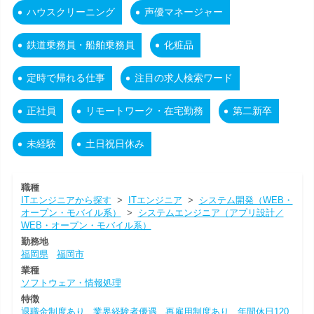
ハウスクリーニング
声優マネージャー
鉄道乗務員・船舶乗務員
化粧品
定時で帰れる仕事
注目の求人検索ワード
正社員
リモートワーク・在宅勤務
第二新卒
未経験
土日祝日休み
職種
ITエンジニアから探す
>
ITエンジニア
>
システム開発（WEB・
オープン・モバイル系）
>
システムエンジニア（アプリ設計／
WEB・オープン・モバイル系）
勤務地
福岡県
福岡市
業種
ソフトウェア・情報処理
特徴
退職金制度あり
業界経験者優遇
再雇用制度あり
年間休日120