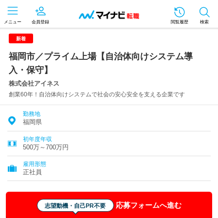
メニュー
会員登録
閲覧履歴
検索
新着
福岡市／プライム上場【自治体向けシステム導
入・保守】
株式会社アイネス
創業60年！自治体向けシステムで社会の安心安全を支える企業です
勤務地
福岡県
初年度年収
500万～700万円
雇用形態
正社員
応募フォームへ進む
志望動機・自己PR不要