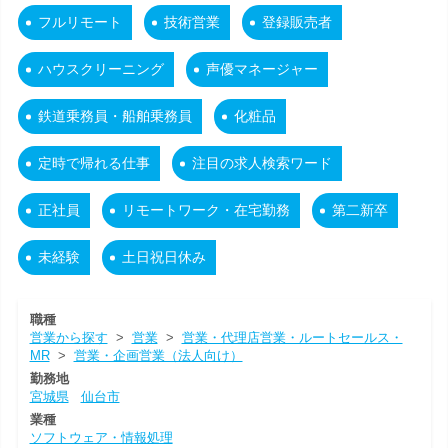
フルリモート
技術営業
登録販売者
ハウスクリーニング
声優マネージャー
鉄道乗務員・船舶乗務員
化粧品
定時で帰れる仕事
注目の求人検索ワード
正社員
リモートワーク・在宅勤務
第二新卒
未経験
土日祝日休み
職種
営業から探す
>
営業
>
営業・代理店営業・ルートセールス・
MR
>
営業・企画営業（法人向け）
勤務地
宮城県
仙台市
業種
ソフトウェア・情報処理