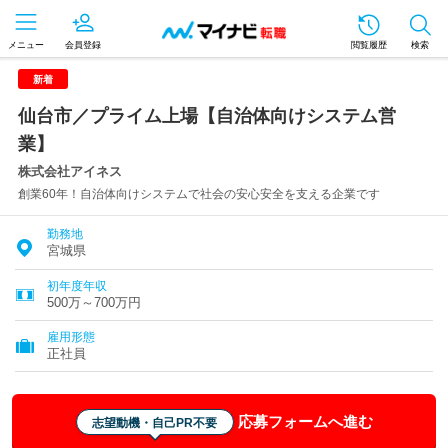
メニュー
会員登録
閲覧履歴
検索
新着
仙台市／プライム上場【自治体向けシステム営
業】
株式会社アイネス
創業60年！自治体向けシステムで社会の安心安全を支える企業です
勤務地
宮城県
初年度年収
500万～700万円
雇用形態
正社員
応募フォームへ進む
志望動機・自己PR不要