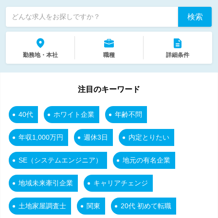
検索
どんな求人をお探しですか？
勤務地・本社
職種
詳細条件
注目のキーワード
40代
ホワイト企業
年齢不問
年収1,000万円
週休3日
内定とりたい
SE（システムエンジニア）
地元の有名企業
地域未来牽引企業
キャリアチェンジ
土地家屋調査士
関東
20代 初めて転職