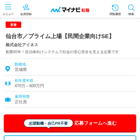
メニュー
会員登録
閲覧履歴
検索
新着
仙台市／プライム上場【民間企業向けSE】
株式会社アイネス
創業60年！自治体向けシステムで社会の安心安全を支える企業です
勤務地
宮城県
初年度年収
470万～600万円
雇用形態
正社員
応募フォームへ進む
志望動機・自己PR不要