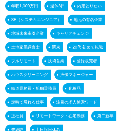
年収1,000万円
週休3日
内定とりたい
SE（システムエンジニア）
地元の有名企業
地域未来牽引企業
キャリアチェンジ
土地家屋調査士
関東
20代 初めて転職
フルリモート
技術営業
登録販売者
ハウスクリーニング
声優マネージャー
鉄道乗務員・船舶乗務員
化粧品
定時で帰れる仕事
注目の求人検索ワード
正社員
リモートワーク・在宅勤務
第二新卒
未経験
土日祝日休み