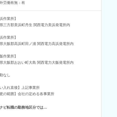
外労働有無：有
浜作業所】
県三方郡美浜町丹生 関西電力美浜発電所内
浜作業所】
県大飯郡高浜町田ノ浦 関西電力高浜発電所内
飯作業所】
県大飯郡おおい町大島 関西電力大飯発電所内
勤なし
い入れ直後】上記事業所
更の範囲】会社の定める各事業所
ナビ転職の勤務地区分では…