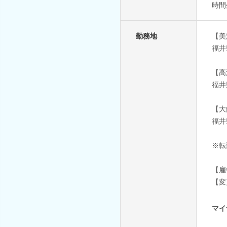
時間
勤務地
【美
福井
【高
福井
【大
福井
※転
【雇
【変
マイ