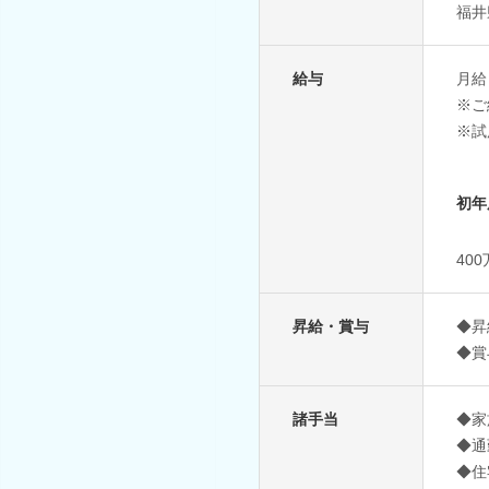
福井
給与
月給：
※ご
※試
初年
40
昇給・賞与
◆昇
◆賞
諸手当
◆家
◆通
◆住