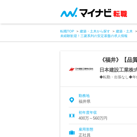
転職TOP
建築・土木から探す
建築・土木
未経験歓迎！三菱系列の安定基盤の求人情報
《福井》【品
日本建設工業株
◆転勤・出張なし◆年
勤務地
福井県
初年度年収
400万～560万円
雇用形態
正社員