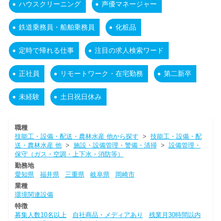
ハウスクリーニング
声優マネージャー
鉄道乗務員・船舶乗務員
化粧品
定時で帰れる仕事
注目の求人検索ワード
正社員
リモートワーク・在宅勤務
第二新卒
未経験
土日祝日休み
職種
技能工・設備・配送・農林水産 他から探す
>
技能工・設備・配
送・農林水産 他
>
施設・設備管理・警備・清掃
>
設備管理・
保守（ガス・空調・上下水・消防等）
勤務地
愛知県
福井県
三重県
岐阜県
岡崎市
業種
環境関連設備
特徴
募集人数10名以上
自社商品・メディアあり
残業月30時間以内