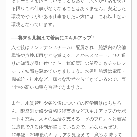
るサービスを扱っていることもあり、人々が生活を続け
る限りこの仕事がなくなることはありません。安定した
環境でやりがいある仕事をしたい方には、これ以上ない
環境となっています。
──将来を見据えて着実にスキルアップ！
入社後はメンテナンスチームに配属され、施設内の設備
構造や点検項目などを覚えることからスタート。ひと通
りの知識が身に付いたら、運転管理の業務にもチャレン
ジして知識を深めていきましょう。水処理施設は電気・
機械給・排水など、様々な設備からできているので、専
門性の高い知識を習得できますよ。
また、水質管理や各設備についての座学研修はもちろ
ん、階層別研修や資格取得支援などスキルアップのサポ
ートも充実。人々の生活を支える『水のプロ』へと着実
に成長できる体制が整っているので、あなたもぜひ、
10年後・20年後のキャリアを見据えて、意欲を持って