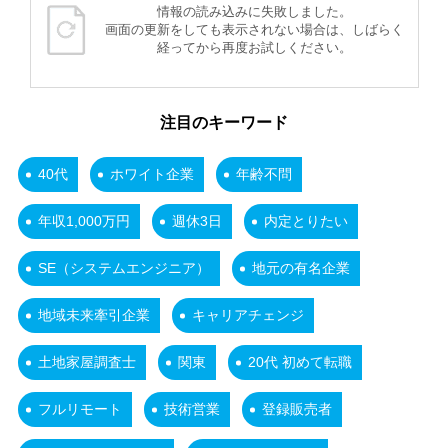
情報の読み込みに失敗しました。
画面の更新をしても表示されない場合は、しばらく
経ってから再度お試しください。
注目のキーワード
40代
ホワイト企業
年齢不問
年収1,000万円
週休3日
内定とりたい
SE（システムエンジニア）
地元の有名企業
地域未来牽引企業
キャリアチェンジ
土地家屋調査士
関東
20代 初めて転職
フルリモート
技術営業
登録販売者