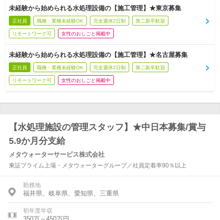
未経験から始められる水処理設備の【施工管理】★東京募集
正社員
職種・業種未経験OK
完全週休2日制
第二新卒歓迎
リモートワーク可
女性のおしごと掲載中
未経験から始められる水処理設備の【施工管理】★名古屋募集
正社員
職種・業種未経験OK
完全週休2日制
第二新卒歓迎
リモートワーク可
女性のおしごと掲載中
【水処理施設の管理スタッフ】★中日本募集/賞与
5.9か月分支給
メタウォーターサービス株式会社
東証プライム上場・メタウォーターグループ／社員定着率90％以上
勤務地
福井県、岐阜県、愛知県、三重県
初年度年収
350万～450万円