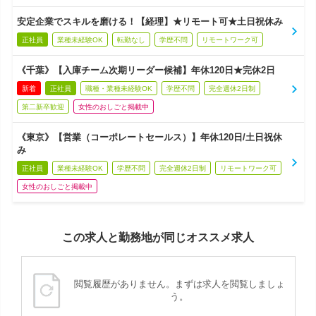
安定企業でスキルを磨ける！【経理】★リモート可★土日祝休み
正社員
業種未経験OK
転勤なし
学歴不問
リモートワーク可
《千葉》【入庫チーム次期リーダー候補】年休120日★完休2日
新着
正社員
職種・業種未経験OK
学歴不問
完全週休2日制
第二新卒歓迎
女性のおしごと掲載中
《東京》【営業（コーポレートセールス）】年休120日/土日祝休
み
正社員
業種未経験OK
学歴不問
完全週休2日制
リモートワーク可
女性のおしごと掲載中
この求人と勤務地が同じオススメ求人
閲覧履歴がありません。まずは求人を閲覧しましょ
う。