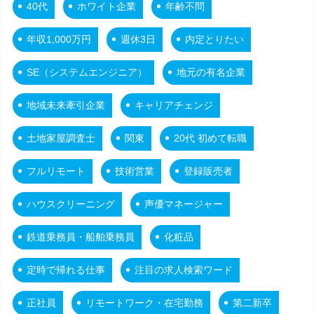
40代
ホワイト企業
年齢不問
年収1,000万円
週休3日
内定とりたい
SE（システムエンジニア）
地元の有名企業
地域未来牽引企業
キャリアチェンジ
土地家屋調査士
関東
20代 初めて転職
フルリモート
技術営業
登録販売者
ハウスクリーニング
声優マネージャー
鉄道乗務員・船舶乗務員
化粧品
定時で帰れる仕事
注目の求人検索ワード
正社員
リモートワーク・在宅勤務
第二新卒