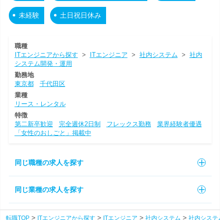
未経験
土日祝日休み
職種
ITエンジニアから探す
>
ITエンジニア
>
社内システム
>
社内
システム開発・運用
勤務地
東京都
千代田区
業種
リース・レンタル
特徴
第二新卒歓迎
完全週休2日制
フレックス勤務
業界経験者優遇
「女性のおしごと」掲載中
同じ職種の求人を探す
同じ業種の求人を探す
転職TOP
ITエンジニアから探す
ITエンジニア
社内システム
社内システ