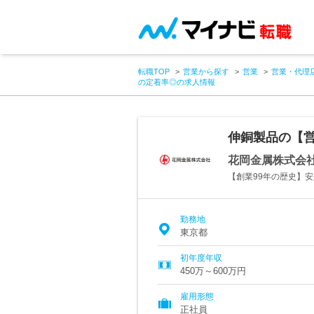
転職TOP
営業から探す
営業
営業・代理
の定着率◎の求人情報
伸銅製品の【営
花岡金属株式会
【創業99年の歴史】
勤務地
東京都
初年度年収
450万～600万円
雇用形態
正社員