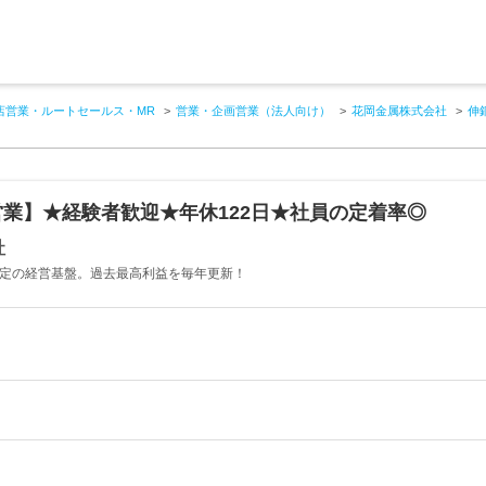
店営業・ルートセールス・MR
営業・企画営業（法人向け）
花岡金属株式会社
伸
業】★経験者歓迎★年休122日★社員の定着率◎
社
安定の経営基盤。過去最高利益を毎年更新！