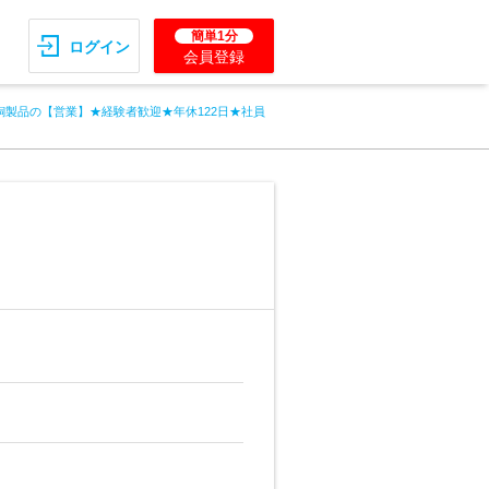
簡単1分
ログイン
会員登録
銅製品の【営業】★経験者歓迎★年休122日★社員