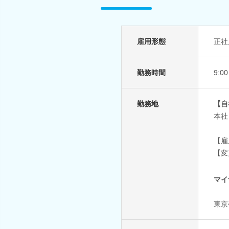
雇用形態
正社
勤務時間
9:
勤務地
【自
本社
【雇
【変
マイ
東京