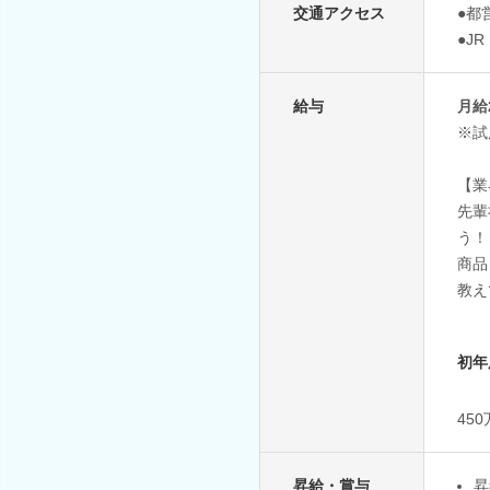
交通アクセス
●都
●J
給与
月給
※試
【業
先輩
う！
商品
教え
初年
45
昇給・賞与
昇