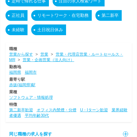
定時で帰れる仕事
注目の求人検索ワード
正社員
リモートワーク・在宅勤務
第二新卒
未経験
土日祝日休み
職種
営業から探す
>
営業
>
営業・代理店営業・ルートセールス・
MR
>
営業・企画営業（法人向け）
勤務地
福岡県
福岡市
最寄り駅
赤坂(福岡県)駅
業種
ソフトウェア・情報処理
特徴
第二新卒歓迎
オフィス内禁煙・分煙
U・Iターン歓迎
業界経験
者優遇
平均年齢30代
同じ職種の求人を探す