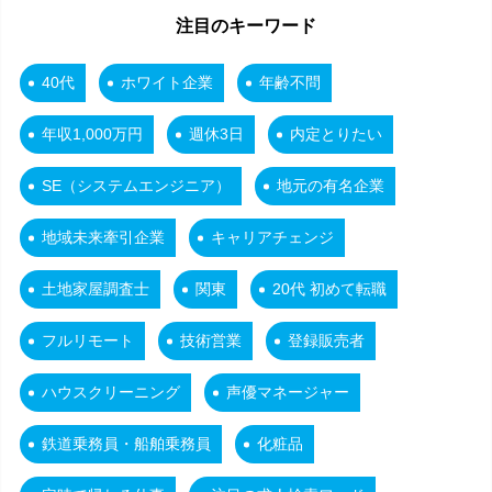
注目のキーワード
40代
ホワイト企業
年齢不問
年収1,000万円
週休3日
内定とりたい
SE（システムエンジニア）
地元の有名企業
地域未来牽引企業
キャリアチェンジ
土地家屋調査士
関東
20代 初めて転職
フルリモート
技術営業
登録販売者
ハウスクリーニング
声優マネージャー
鉄道乗務員・船舶乗務員
化粧品