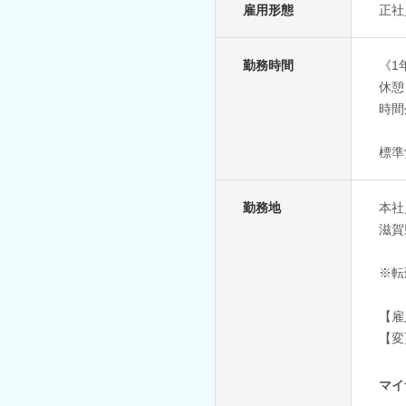
雇用形態
正社
勤務時間
《1
休憩
時間
標準
勤務地
本社
滋賀
※転
【雇
【変
マイ