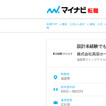
転職TOP
建築・土木から探す
建築・土木
報
設計未経験で
株式会社高栄ホ
滋賀県でトップクラス
勤務地
滋賀県
初年度年収
435万～560万円
雇用形態
正社員