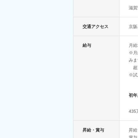
滋賀
交通アクセス
京阪
給与
月給
※月
みま
超過
※試
初年
43
昇給・賞与
昇給
賞与