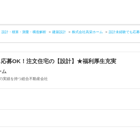
設計・積算・測量・構造解析
建築設計
株式会社高栄ホーム
設計未経験でも応募
も応募OK！注文住宅の【設計】★福利厚生充実
ーム
の実績を持つ総合不動産会社