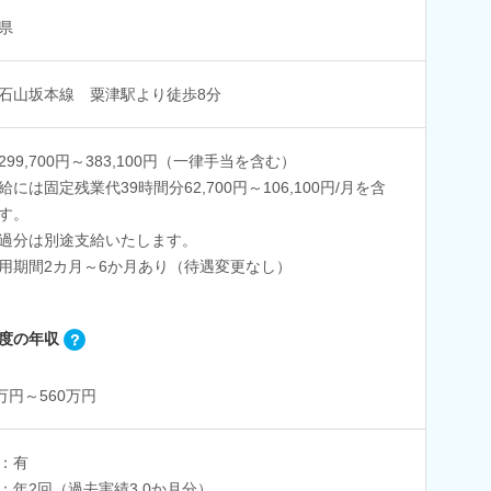
県
石山坂本線 粟津駅より徒歩8分
299,700円～383,100円（一律手当を含む）
給には固定残業代39時間分62,700円～106,100円/月を含
す。
分は別途支給いたします。
用期間2カ月～6か月あり（待遇変更なし）
度の年収
5万円～560万円
：有
：年2回（過去実績3.0か月分）