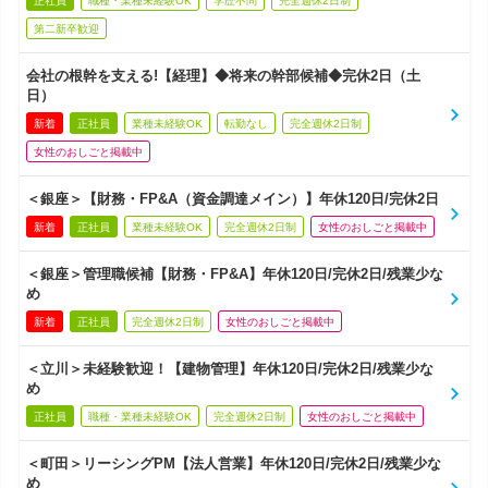
正社員
職種・業種未経験OK
学歴不問
完全週休2日制
第二新卒歓迎
会社の根幹を支える!【経理】◆将来の幹部候補◆完休2日（土
日）
新着
正社員
業種未経験OK
転勤なし
完全週休2日制
女性のおしごと掲載中
＜銀座＞【財務・FP&A（資金調達メイン）】年休120日/完休2日
新着
正社員
業種未経験OK
完全週休2日制
女性のおしごと掲載中
＜銀座＞管理職候補【財務・FP&A】年休120日/完休2日/残業少な
め
新着
正社員
完全週休2日制
女性のおしごと掲載中
＜立川＞未経験歓迎！【建物管理】年休120日/完休2日/残業少な
め
正社員
職種・業種未経験OK
完全週休2日制
女性のおしごと掲載中
＜町田＞リーシングPM【法人営業】年休120日/完休2日/残業少な
め