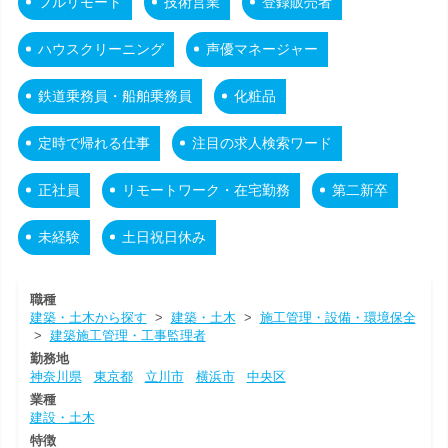
フルリモート
技術営業
登録販売者
ハウスクリーニング
声優マネージャー
鉄道乗務員・船舶乗務員
化粧品
定時で帰れる仕事
注目の求人検索ワード
正社員
リモートワーク・在宅勤務
第二新卒
未経験
土日祝日休み
職種
建築・土木から探す
>
建築・土木
>
施工管理・設備・環境保全
>
建築施工管理・工事監理者
勤務地
神奈川県
東京都
立川市
横浜市
中央区
業種
建設・土木
特徴