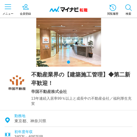
メニュー
会員登録
閲覧履歴
検索
不動産業界の【建築施工管理】◆第二新
卒歓迎！
帝国不動産株式会社
13年連続入居率99％以上と成長中の不動産会社／福利厚生充
実
勤務地
東京都、神奈川県
初年度年収
340万～600万円