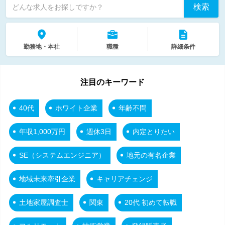
検索
どんな求人をお探しですか？
勤務地・本社
職種
詳細条件
注目のキーワード
40代
ホワイト企業
年齢不問
年収1,000万円
週休3日
内定とりたい
SE（システムエンジニア）
地元の有名企業
地域未来牽引企業
キャリアチェンジ
土地家屋調査士
関東
20代 初めて転職