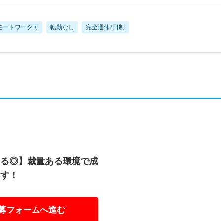
モートワーク可
転勤なし
完全週休2日制
ける◎】裁量ある環境で成
ます！
募フォームへ進む