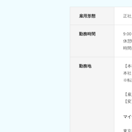
雇用形態
正社
勤務時間
9:0
休憩
時間
勤務地
【本
本社
※転
【雇
【変
マイ
東京