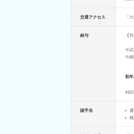
交通アクセス
「六
給与
【月
※試
※経
初年
45
諸手当
通
残