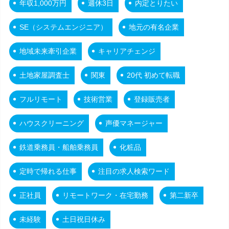
年収1,000万円
週休3日
内定とりたい
SE（システムエンジニア）
地元の有名企業
地域未来牽引企業
キャリアチェンジ
土地家屋調査士
関東
20代 初めて転職
フルリモート
技術営業
登録販売者
ハウスクリーニング
声優マネージャー
鉄道乗務員・船舶乗務員
化粧品
定時で帰れる仕事
注目の求人検索ワード
正社員
リモートワーク・在宅勤務
第二新卒
未経験
土日祝日休み