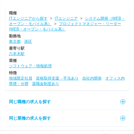
職種
ITエンジニアから探す
>
ITエンジニア
>
システム開発（WEB・
オープン・モバイル系）
>
プロジェクトマネジャー・リーダー
(WEB・オープン・モバイル系）
勤務地
東京都
港区
最寄り駅
六本木駅
業種
ソフトウェア・情報処理
特徴
地域限定社員
資格取得支援・手当あり
自社内開発
オフィス内
禁煙・分煙
退職金制度あり
同じ職種の求人を探す
同じ業種の求人を探す