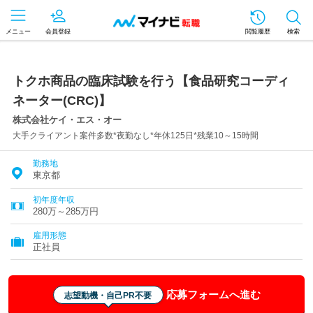
メニュー
会員登録
閲覧履歴
検索
トクホ商品の臨床試験を行う【食品研究コーディ
ネーター(CRC)】
株式会社ケイ・エス・オー
大手クライアント案件多数*夜勤なし*年休125日*残業10～15時間
勤務地
東京都
初年度年収
280万～285万円
雇用形態
正社員
応募フォームへ進む
志望動機・自己PR不要