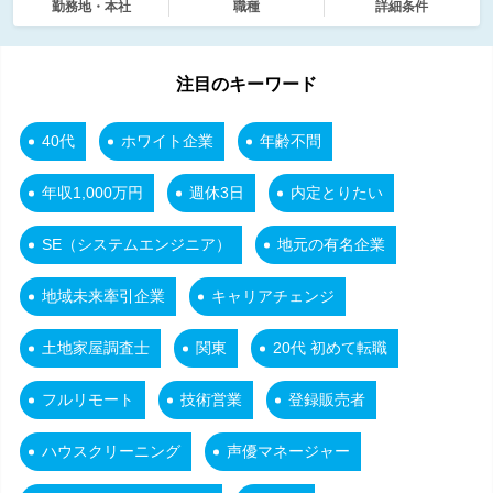
勤務地・本社
職種
詳細条件
注目のキーワード
40代
ホワイト企業
年齢不問
年収1,000万円
週休3日
内定とりたい
SE（システムエンジニア）
地元の有名企業
地域未来牽引企業
キャリアチェンジ
土地家屋調査士
関東
20代 初めて転職
フルリモート
技術営業
登録販売者
ハウスクリーニング
声優マネージャー