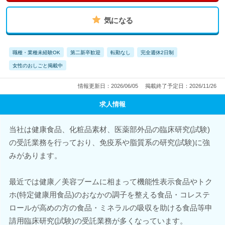
気になる
職種・業種未経験OK
第二新卒歓迎
転勤なし
完全週休2日制
女性のおしごと掲載中
情報更新日：2026/06/05
掲載終了予定日：2026/11/26
求人情報
当社は健康食品、化粧品素材、医薬部外品の臨床研究(試験)
の受託業務を行っており、免疫系や脂質系の研究(試験)に強
みがあります。
最近では健康／美容ブームに相まって機能性表示食品やトク
ホ(特定健康用食品)のおなかの調子を整える食品・コレステ
ロールが高めの方の食品・ミネラルの吸収を助ける食品等申
請用臨床研究(試験)の受託業務が多くなっています。