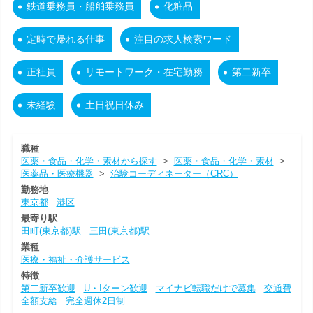
鉄道乗務員・船舶乗務員
化粧品
定時で帰れる仕事
注目の求人検索ワード
正社員
リモートワーク・在宅勤務
第二新卒
未経験
土日祝日休み
職種
医薬・食品・化学・素材から探す
>
医薬・食品・化学・素材
>
医薬品・医療機器
>
治験コーディネーター（CRC）
勤務地
東京都
港区
最寄り駅
田町(東京都)駅
三田(東京都)駅
業種
医療・福祉・介護サービス
特徴
第二新卒歓迎
U・Iターン歓迎
マイナビ転職だけで募集
交通費
全額支給
完全週休2日制