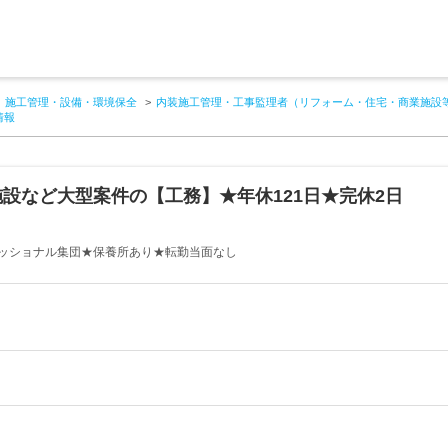
施工管理・設備・環境保全
内装施工管理・工事監理者（リフォーム・住宅・商業施設
情報
設など大型案件の【工務】★年休121日★完休2日
ッショナル集団★保養所あり★転勤当面なし