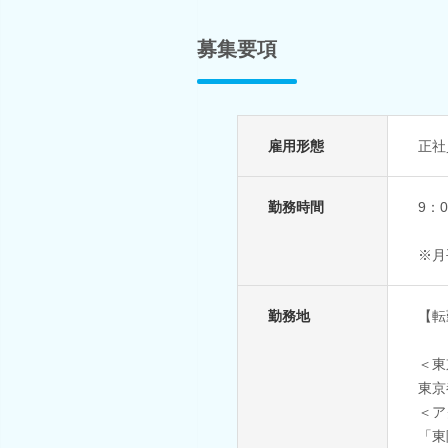
募集要項
雇用形態
正社
勤務時間
9：
※月
勤務地
【転
＜東
東京
＜ア
「東