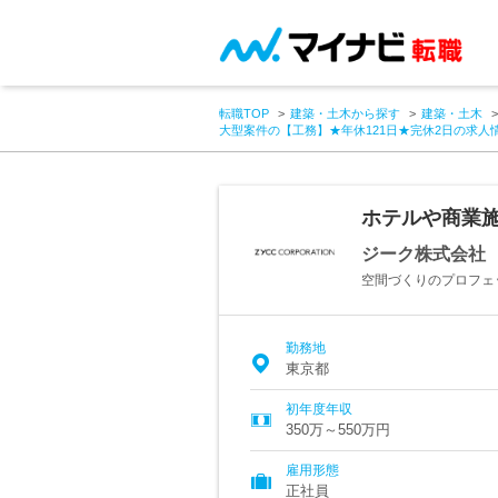
転職TOP
建築・土木から探す
建築・土木
大型案件の【工務】★年休121日★完休2日の求人
ホテルや商業施
ジーク株式会社
空間づくりのプロフェ
勤務地
東京都
初年度年収
350万～550万円
雇用形態
正社員