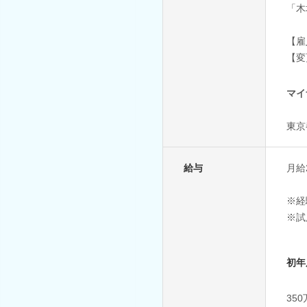
「木
【雇
【変
マイ
東京
給与
月給2
※経
※試
初年
35