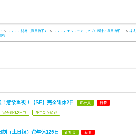
ア
システム開発（汎用機系）
システムエンジニア（アプリ設計／汎用機系）
株式
情報
迎！意欲重視！【SE】完全週休2日
正社員
新着
完全週休2日制
第二新卒歓迎
日制（土日祝）◎年休126日
正社員
新着