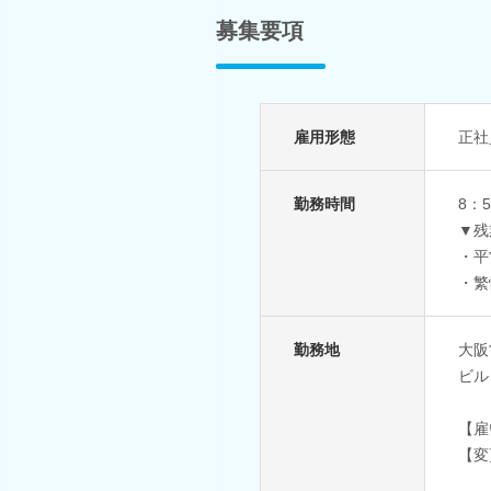
募集要項
雇用形態
正社
勤務時間
8：
▼残
・平
・繁
勤務地
大阪
ビル 
【雇
【変