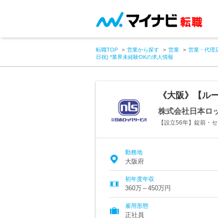
転職TOP
営業から探す
営業
営業・代理
日祝) *業界未経験OKの求人情報
《大阪》【ルー
株式会社日本ロ
【設立56年】錠前・
勤務地
大阪府
初年度年収
360万～450万円
雇用形態
正社員