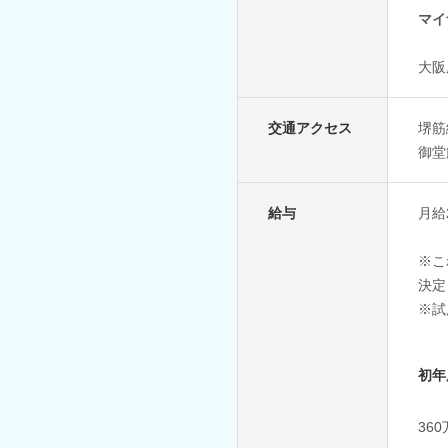
マイ
大阪
交通アクセス
堺筋
御堂
給与
月給
※こ
決定
※試
初年
36