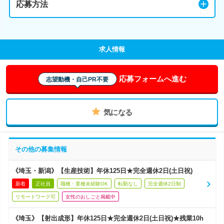
応募方法
求人情報
応募フォームへ進む
志望動機・自己PR不要
気になる
その他の募集情報
《埼玉・新潟》【生産技術】年休125日★完全週休2日(土日祝)
新着
正社員
職種・業種未経験OK
転勤なし
完全週休2日制
リモートワーク可
女性のおしごと掲載中
《埼玉》【射出成形】年休125日★完全週休2日(土日祝)★残業10h