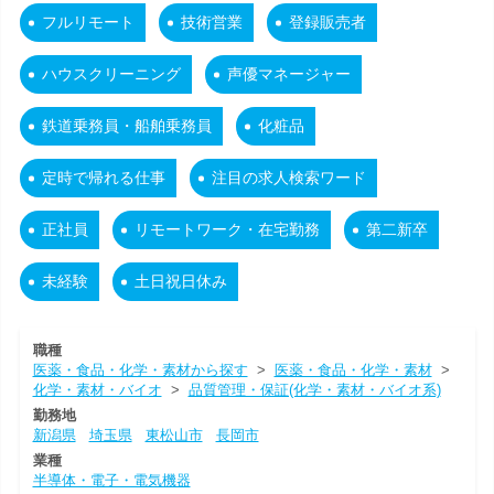
フルリモート
技術営業
登録販売者
ハウスクリーニング
声優マネージャー
鉄道乗務員・船舶乗務員
化粧品
定時で帰れる仕事
注目の求人検索ワード
正社員
リモートワーク・在宅勤務
第二新卒
未経験
土日祝日休み
職種
医薬・食品・化学・素材から探す
>
医薬・食品・化学・素材
>
化学・素材・バイオ
>
品質管理・保証(化学・素材・バイオ系)
勤務地
新潟県
埼玉県
東松山市
長岡市
業種
半導体・電子・電気機器