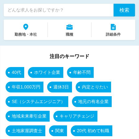
検索
どんな求人をお探しですか？
勤務地・本社
職種
詳細条件
注目のキーワード
40代
ホワイト企業
年齢不問
年収1,000万円
週休3日
内定とりたい
SE（システムエンジニア）
地元の有名企業
地域未来牽引企業
キャリアチェンジ
土地家屋調査士
関東
20代 初めて転職