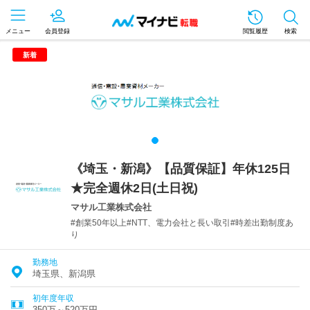
メニュー
会員登録
閲覧履歴
検索
新着
《埼玉・新潟》【品質保証】年休125日
★完全週休2日(土日祝)
マサル工業株式会社
#創業50年以上#NTT、電力会社と長い取引#時差出勤制度あ
り
勤務地
埼玉県、新潟県
初年度年収
350万～520万円