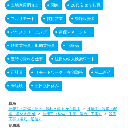
土地家屋調査士
関東
20代 初めて転職
フルリモート
技術営業
登録販売者
ハウスクリーニング
声優マネージャー
鉄道乗務員・船舶乗務員
化粧品
定時で帰れる仕事
注目の求人検索ワード
正社員
リモートワーク・在宅勤務
第二新卒
未経験
土日祝日休み
職種
技能工・設備・配送・農林水産 他から探す
>
技能工・設備・配
送・農林水産 他
>
技能工（整備・生産・製造・工事）
>
設備
工事（電気・通信）
勤務地