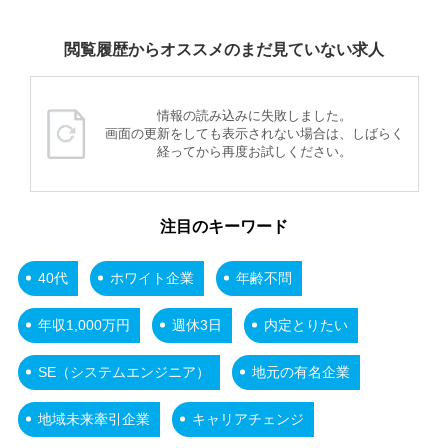
閲覧履歴からオススメのまだ見ていない求人
情報の読み込みに失敗しました。
画面の更新をしても表示されない場合は、しばらく
経ってから再度お試しください。
注目のキーワード
40代
ホワイト企業
年齢不問
年収1,000万円
週休3日
内定とりたい
SE（システムエンジニア）
地元の有名企業
地域未来牽引企業
キャリアチェンジ