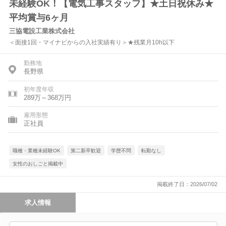
未経験OK！【電気工事スタッフ】★土日祝休み★
平均賞与6ヶ月
三協電設工業株式会社
＜面接1回・マイナビからの入社実績有り＞★残業月10h以下
勤務地
長野県
初年度年収
289万～368万円
雇用形態
正社員
職種・業種未経験OK
第二新卒歓迎
学歴不問
転勤なし
女性のおしごと掲載中
掲載終了日：2026/07/02
求人情報