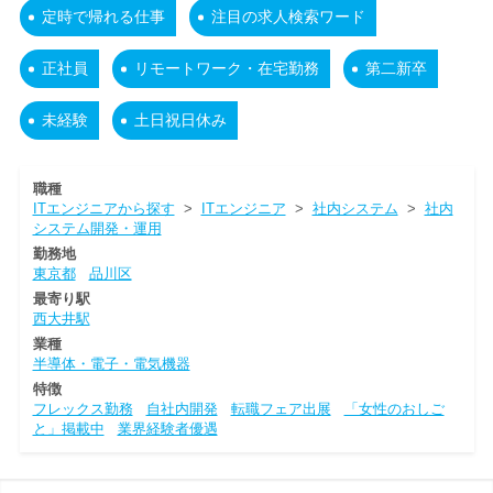
定時で帰れる仕事
注目の求人検索ワード
正社員
リモートワーク・在宅勤務
第二新卒
未経験
土日祝日休み
職種
ITエンジニアから探す
>
ITエンジニア
>
社内システム
>
社内
システム開発・運用
勤務地
東京都
品川区
最寄り駅
西大井駅
業種
半導体・電子・電気機器
特徴
フレックス勤務
自社内開発
転職フェア出展
「女性のおしご
と」掲載中
業界経験者優遇