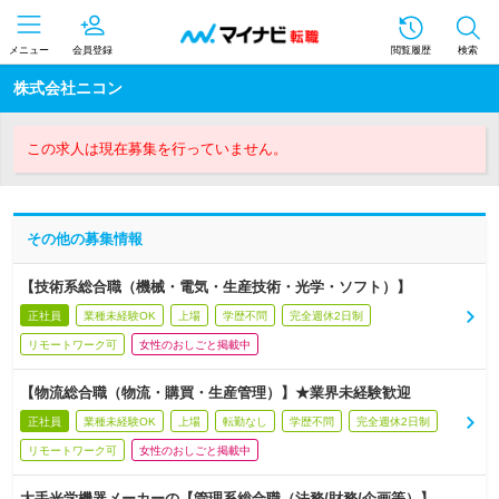
メニュー
会員登録
閲覧履歴
検索
株式会社ニコン
この求人は現在募集を行っていません。
その他の募集情報
【技術系総合職（機械・電気・生産技術・光学・ソフト）】
正社員
業種未経験OK
上場
学歴不問
完全週休2日制
リモートワーク可
女性のおしごと掲載中
【物流総合職（物流・購買・生産管理）】★業界未経験歓迎
正社員
業種未経験OK
上場
転勤なし
学歴不問
完全週休2日制
リモートワーク可
女性のおしごと掲載中
大手光学機器メーカーの【管理系総合職（法務/財務/企画等）】