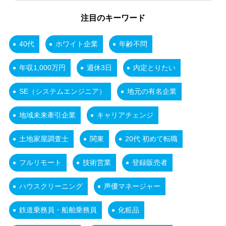
注目のキーワード
40代
ホワイト企業
年齢不問
年収1,000万円
週休3日
内定とりたい
SE（システムエンジニア）
地元の有名企業
地域未来牽引企業
キャリアチェンジ
土地家屋調査士
関東
20代 初めて転職
フルリモート
技術営業
登録販売者
ハウスクリーニング
声優マネージャー
鉄道乗務員・船舶乗務員
化粧品