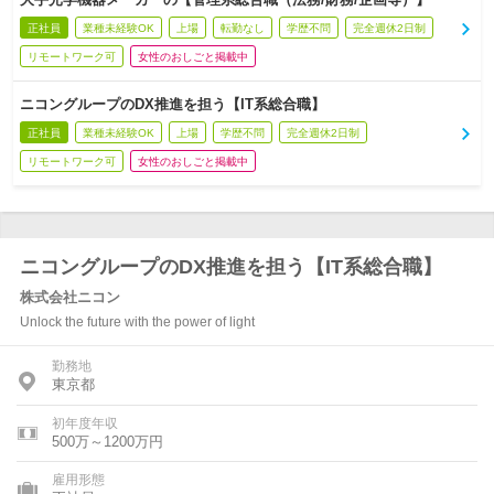
正社員
業種未経験OK
上場
転勤なし
学歴不問
完全週休2日制
リモートワーク可
女性のおしごと掲載中
ニコングループのDX推進を担う【IT系総合職】
正社員
業種未経験OK
上場
学歴不問
完全週休2日制
リモートワーク可
女性のおしごと掲載中
ニコングループのDX推進を担う【IT系総合職】
株式会社ニコン
Unlock the future with the power of light
勤務地
東京都
初年度年収
500万～1200万円
雇用形態