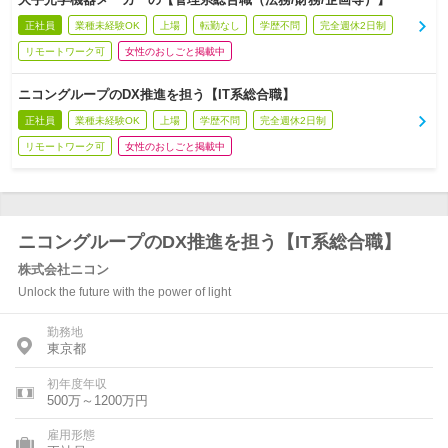
正社員
業種未経験OK
上場
転勤なし
学歴不問
完全週休2日制
リモートワーク可
女性のおしごと掲載中
ニコングループのDX推進を担う【IT系総合職】
正社員
業種未経験OK
上場
学歴不問
完全週休2日制
リモートワーク可
女性のおしごと掲載中
ニコングループのDX推進を担う【IT系総合職】
株式会社ニコン
Unlock the future with the power of light
勤務地
東京都
初年度年収
500万～1200万円
雇用形態