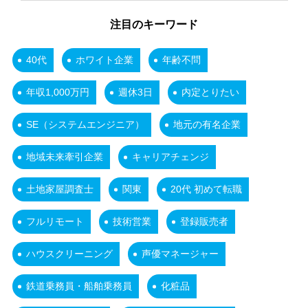
注目のキーワード
40代
ホワイト企業
年齢不問
年収1,000万円
週休3日
内定とりたい
SE（システムエンジニア）
地元の有名企業
地域未来牽引企業
キャリアチェンジ
土地家屋調査士
関東
20代 初めて転職
フルリモート
技術営業
登録販売者
ハウスクリーニング
声優マネージャー
鉄道乗務員・船舶乗務員
化粧品