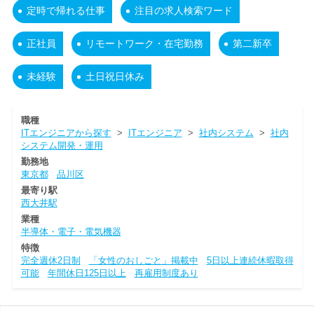
定時で帰れる仕事
注目の求人検索ワード
正社員
リモートワーク・在宅勤務
第二新卒
未経験
土日祝日休み
職種
ITエンジニアから探す
>
ITエンジニア
>
社内システム
>
社内
システム開発・運用
勤務地
東京都
品川区
最寄り駅
西大井駅
業種
半導体・電子・電気機器
特徴
完全週休2日制
「女性のおしごと」掲載中
5日以上連続休暇取得
可能
年間休日125日以上
再雇用制度あり