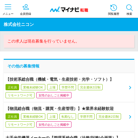
メニュー
会員登録
閲覧履歴
検索
株式会社ニコン
この求人は現在募集を行っていません。
その他の募集情報
【技術系総合職（機械・電気・生産技術・光学・ソフト）】
正社員
業種未経験OK
上場
学歴不問
完全週休2日制
リモートワーク可
女性のおしごと掲載中
【物流総合職（物流・購買・生産管理）】★業界未経験歓迎
正社員
業種未経験OK
上場
転勤なし
学歴不問
完全週休2日制
リモートワーク可
女性のおしごと掲載中
大手光学機器メーカーの【管理系総合職（法務/財務/企画等）】