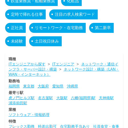
鉄道乗務員・船舶乗務員
化粧品
定時で帰れる仕事
注目の求人検索ワード
正社員
リモートワーク・在宅勤務
第二新卒
未経験
土日祝日休み
職種
ITエンジニアから探す
>
ITエンジニア
>
ネットワーク・通信イ
ンフラ・サーバー設計・構築
>
ネットワーク設計・構築（LAN・
WAN・インターネット）
勤務地
福岡県
東京都
大阪府
愛知県
沖縄県
最寄り駅
虎ノ門ヒルズ駅
名古屋駅
大阪駅
八幡(福岡県)駅
天神南駅
浦添前田駅
業種
ソフトウェア・情報処理
特徴
フレックス勤務
時差出勤可
在宅勤務手当あり
社員食堂・食事