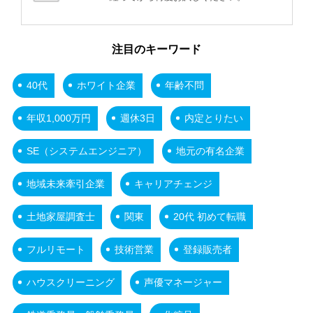
注目のキーワード
40代
ホワイト企業
年齢不問
年収1,000万円
週休3日
内定とりたい
SE（システムエンジニア）
地元の有名企業
地域未来牽引企業
キャリアチェンジ
土地家屋調査士
関東
20代 初めて転職
フルリモート
技術営業
登録販売者
ハウスクリーニング
声優マネージャー