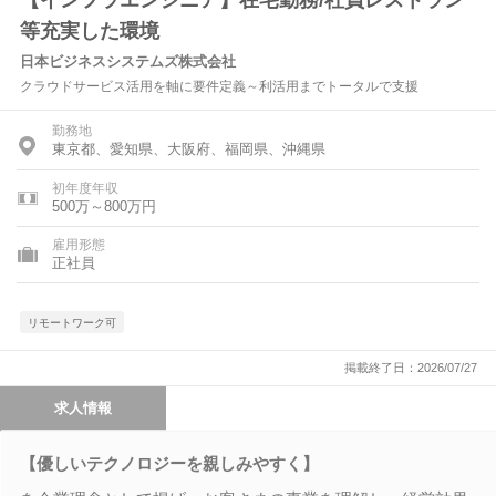
【インフラエンジニア】在宅勤務/社員レストラン
等充実した環境
日本ビジネスシステムズ株式会社
クラウドサービス活用を軸に要件定義～利活用までトータルで支援
勤務地
東京都、愛知県、大阪府、福岡県、沖縄県
初年度年収
500万～800万円
雇用形態
正社員
リモートワーク可
掲載終了日：2026/07/27
求人情報
【優しいテクノロジーを親しみやすく】