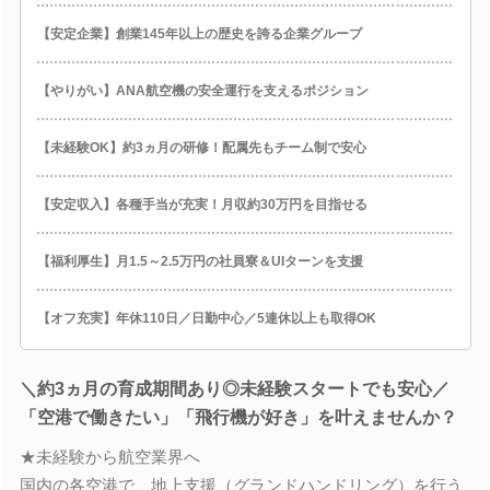
【安定企業】創業145年以上の歴史を誇る企業グループ
【やりがい】ANA航空機の安全運行を支えるポジション
【未経験OK】約3ヵ月の研修！配属先もチーム制で安心
【安定収入】各種手当が充実！月収約30万円を目指せる
【福利厚生】月1.5～2.5万円の社員寮＆UIターンを支援
【オフ充実】年休110日／日勤中心／5連休以上も取得OK
＼約3ヵ月の育成期間あり◎未経験スタートでも安心／
「空港で働きたい」「飛行機が好き」を叶えませんか？
★未経験から航空業界へ
国内の各空港で、地上支援（グランドハンドリング）を行う