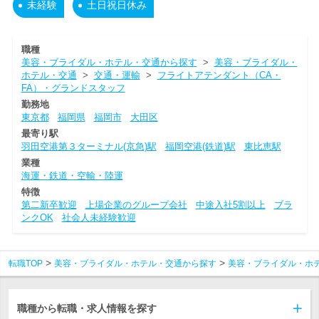
未経験
土日祝日休み
職種
美容・ブライダル・ホテル・交通から探す
>
美容・ブライダル・
ホテル・交通
>
交通・運輸
>
フライトアテンダント（CA・
FA）・グランドスタッフ
勤務地
東京都
福岡県
福岡市
大田区
最寄り駅
羽田空港第３ターミナル(京急)駅
福岡空港(鉄道)駅
東比恵駅
業種
海運・鉄道・空輸・陸運
特徴
第二新卒歓迎
上場企業のグループ会社
中途入社5割以上
ブラ
ンクOK
社会人未経験歓迎
転職TOP
美容・ブライダル・ホテル・交通から探す
美容・ブライダル・ホ
職種から転職・求人情報を探す