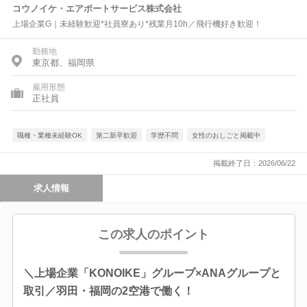
コウノイケ・エアポートサービス株式会社
上場企業G｜未経験歓迎*社員寮あり*残業月10h／飛行機好き歓迎！
勤務地
東京都、福岡県
雇用形態
正社員
職種・業種未経験OK
第二新卒歓迎
学歴不問
女性のおしごと掲載中
掲載終了日：2026/06/22
求人情報
この求人のポイント
＼上場企業「KONOIKE」グループ×ANAグループと
取引／羽田・福岡の2空港で働く！