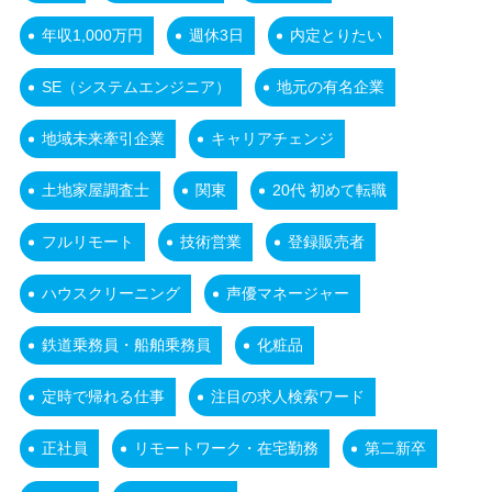
年収1,000万円
週休3日
内定とりたい
SE（システムエンジニア）
地元の有名企業
地域未来牽引企業
キャリアチェンジ
土地家屋調査士
関東
20代 初めて転職
フルリモート
技術営業
登録販売者
ハウスクリーニング
声優マネージャー
鉄道乗務員・船舶乗務員
化粧品
定時で帰れる仕事
注目の求人検索ワード
正社員
リモートワーク・在宅勤務
第二新卒