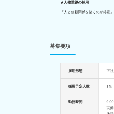
★人物重視の採用
「人と信頼関係を築くのが得意」
募集要項
雇用形態
正社
採用予定人数
1名
勤務時間
9:0
実働
休憩