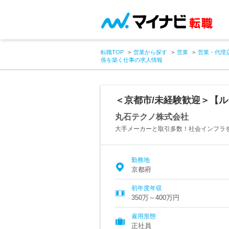
転職TOP
営業から探す
営業
営業・代理
係を築く仕事の求人情報
＜京都市/未経験歓迎＞【
丸石テクノ株式会社
大手メーカーと取引多数！社会インフラ
勤務地
京都府
初年度年収
350万～400万円
雇用形態
正社員