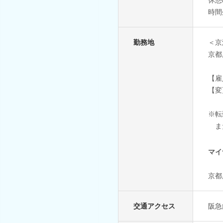
時間
勤務地
＜京
京都
【雇
【変
※転
また
マイ
京都
交通アクセス
阪急