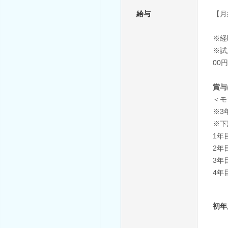
給与
【月
※経
※試
00
賞与
＜モ
※3
※下
1年
2年
3年
4年
初年