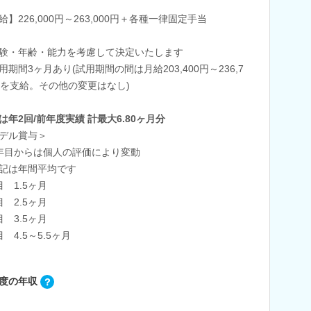
給】226,000円～263,000円＋各種一律固定手当
験・年齢・能力を考慮して決定いたします
用期間3ヶ月あり(試用期間の間は月給203,400円～236,7
円を支給。その他の変更はなし)
は年2回/前年度実績 計最大6.80ヶ月分
デル賞与＞
年目からは個人の評価により変動
記は年間平均です
目 1.5ヶ月
目 2.5ヶ月
目 3.5ヶ月
目 4.5～5.5ヶ月
度の年収