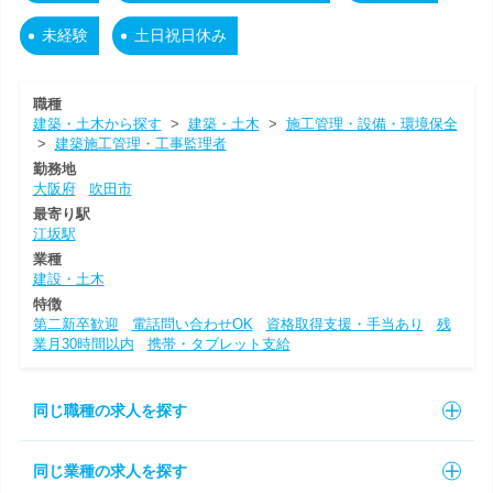
未経験
土日祝日休み
職種
建築・土木から探す
>
建築・土木
>
施工管理・設備・環境保全
>
建築施工管理・工事監理者
勤務地
大阪府
吹田市
最寄り駅
江坂駅
業種
建設・土木
特徴
第二新卒歓迎
電話問い合わせOK
資格取得支援・手当あり
残
業月30時間以内
携帯・タブレット支給
同じ職種の求人を探す
同じ業種の求人を探す