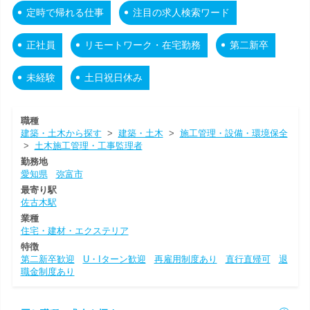
定時で帰れる仕事
注目の求人検索ワード
正社員
リモートワーク・在宅勤務
第二新卒
未経験
土日祝日休み
職種
建築・土木から探す
>
建築・土木
>
施工管理・設備・環境保全
>
土木施工管理・工事監理者
勤務地
愛知県
弥富市
最寄り駅
佐古木駅
業種
住宅・建材・エクステリア
特徴
第二新卒歓迎
U・Iターン歓迎
再雇用制度あり
直行直帰可
退
職金制度あり