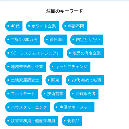
注目のキーワード
40代
ホワイト企業
年齢不問
年収1,000万円
週休3日
内定とりたい
SE（システムエンジニア）
地元の有名企業
地域未来牽引企業
キャリアチェンジ
土地家屋調査士
関東
20代 初めて転職
フルリモート
技術営業
登録販売者
ハウスクリーニング
声優マネージャー
鉄道乗務員・船舶乗務員
化粧品