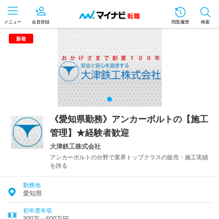
メニュー
会員登録
閲覧履歴
検索
新着
《愛知県勤務》アンカーボルトの【施工
管理】★経験者歓迎
大津鉄工株式会社
アンカーボルトの分野で業界トップクラスの販売・施工実績
を誇る
勤務地
愛知県
初年度年収
300万～600万円