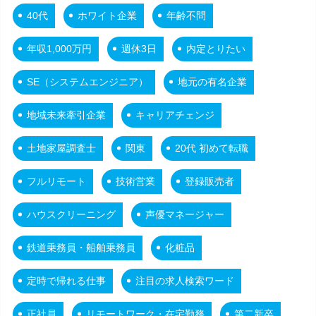
40代
ホワイト企業
年齢不問
年収1,000万円
週休3日
内定とりたい
SE（システムエンジニア）
地元の有名企業
地域未来牽引企業
キャリアチェンジ
土地家屋調査士
関東
20代 初めて転職
フルリモート
技術営業
登録販売者
ハウスクリーニング
声優マネージャー
鉄道乗務員・船舶乗務員
化粧品
定時で帰れる仕事
注目の求人検索ワード
正社員
リモートワーク・在宅勤務
第二新卒