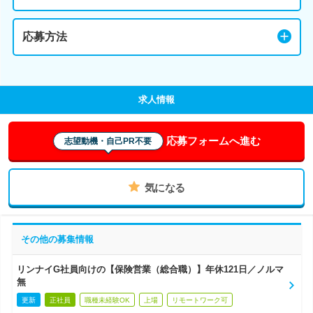
応募方法
求人情報
応募フォームへ進む
志望動機・自己PR不要
気になる
その他の募集情報
リンナイG社員向けの【保険営業（総合職）】年休121日／ノルマ
無
更新
正社員
職種未経験OK
上場
リモートワーク可