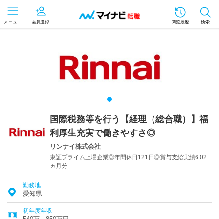
メニュー
会員登録
閲覧履歴
検索
国際税務等を行う【経理（総合職）】福
利厚生充実で働きやすさ◎
リンナイ株式会社
東証プライム上場企業◎年間休日121日◎賞与支給実績6.02
ヵ月分
勤務地
愛知県
初年度年収
540万～850万円