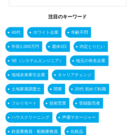
注目のキーワード
40代
ホワイト企業
年齢不問
年収1,000万円
週休3日
内定とりたい
SE（システムエンジニア）
地元の有名企業
地域未来牽引企業
キャリアチェンジ
土地家屋調査士
関東
20代 初めて転職
フルリモート
技術営業
登録販売者
ハウスクリーニング
声優マネージャー
鉄道乗務員・船舶乗務員
化粧品