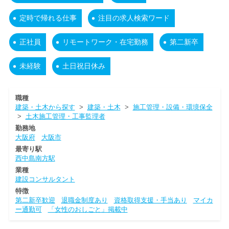
定時で帰れる仕事
注目の求人検索ワード
正社員
リモートワーク・在宅勤務
第二新卒
未経験
土日祝日休み
職種
建築・土木から探す
>
建築・土木
>
施工管理・設備・環境保全
>
土木施工管理・工事監理者
勤務地
大阪府
大阪市
最寄り駅
西中島南方駅
業種
建設コンサルタント
特徴
第二新卒歓迎
退職金制度あり
資格取得支援・手当あり
マイカ
ー通勤可
「女性のおしごと」掲載中