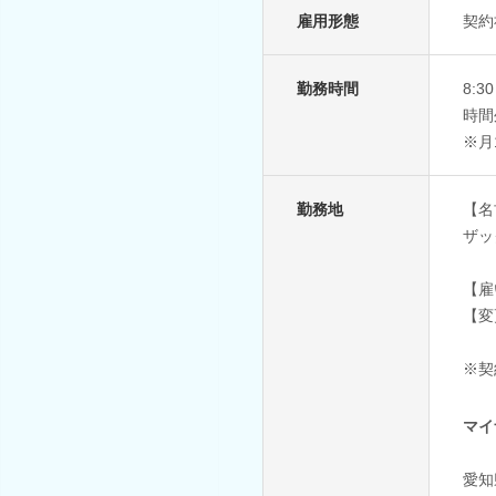
雇用形態
契約
勤務時間
8:
時間
※月
勤務地
【名
ザッ
【雇
【変
※契
マイ
愛知