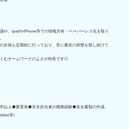
議や、ipadやiPhone等での情報共有・ペーパーレス化を取り
。
の企画も定期的に行っており、常に最良の状態を探し続けて
くむチームワークのよさが特長です◎
卒以上◆要普免◆安全担当者の職務経験◆安全書類の作成、
ldee等）