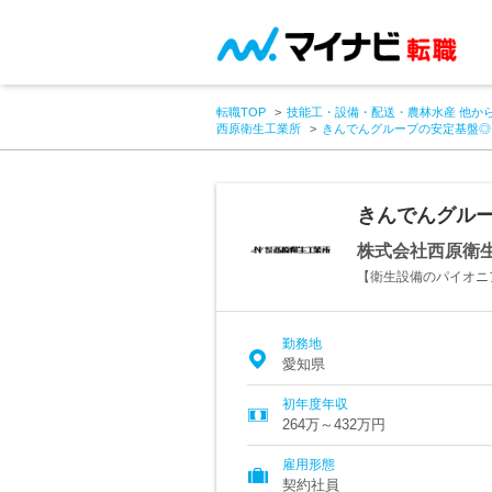
転職TOP
技能工・設備・配送・農林水産 他か
西原衛生工業所
きんでんグループの安定基盤◎
きんでんグルー
株式会社西原衛
【衛生設備のパイオニ
勤務地
愛知県
初年度年収
264万～432万円
雇用形態
契約社員