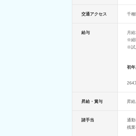
交通アクセス
千種
給与
月給2
※経
※試
初年
26
昇給・賞与
昇給
諸手当
通勤
残業