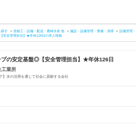
ら探す
技能工・設備・配送・農林水産 他
施設・設備管理・警備・清掃
設備管理・
【安全管理担当】★年休126日の求人情報
プの安定基盤◎【安全管理担当】★年休126日
生工業所
ア】水の活用を通じて社会に貢献する会社