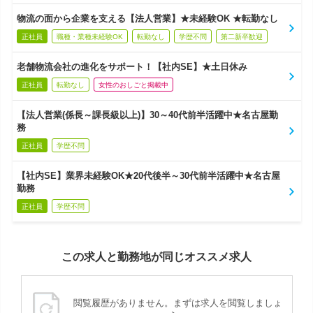
物流の面から企業を支える【法人営業】★未経験OK ★転勤なし
正社員
職種・業種未経験OK
転勤なし
学歴不問
第二新卒歓迎
老舗物流会社の進化をサポート！【社内SE】★土日休み
正社員
転勤なし
女性のおしごと掲載中
【法人営業(係長～課長級以上)】30～40代前半活躍中★名古屋勤
務
正社員
学歴不問
【社内SE】業界未経験OK★20代後半～30代前半活躍中★名古屋
勤務
正社員
学歴不問
この求人と勤務地が同じオススメ求人
閲覧履歴がありません。まずは求人を閲覧しましょ