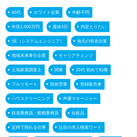
40代
ホワイト企業
年齢不問
年収1,000万円
週休3日
内定とりたい
SE（システムエンジニア）
地元の有名企業
地域未来牽引企業
キャリアチェンジ
土地家屋調査士
関東
20代 初めて転職
フルリモート
技術営業
登録販売者
ハウスクリーニング
声優マネージャー
鉄道乗務員・船舶乗務員
化粧品
定時で帰れる仕事
注目の求人検索ワード