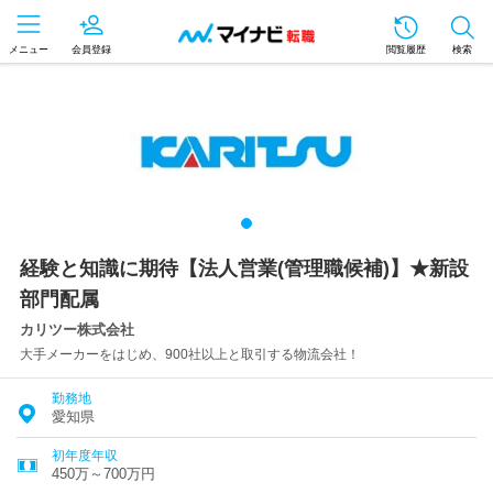
メニュー
会員登録
閲覧履歴
検索
経験と知識に期待【法人営業(管理職候補)】★新設
部門配属
カリツー株式会社
大手メーカーをはじめ、900社以上と取引する物流会社！
勤務地
愛知県
初年度年収
450万～700万円