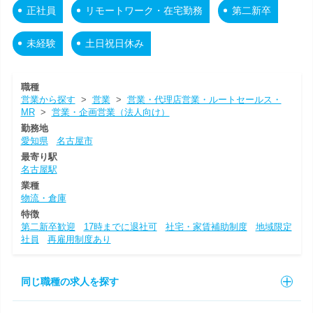
正社員
リモートワーク・在宅勤務
第二新卒
未経験
土日祝日休み
職種
営業から探す
>
営業
>
営業・代理店営業・ルートセールス・
MR
>
営業・企画営業（法人向け）
勤務地
愛知県
名古屋市
最寄り駅
名古屋駅
業種
物流・倉庫
特徴
第二新卒歓迎
17時までに退社可
社宅・家賃補助制度
地域限定
社員
再雇用制度あり
同じ職種の求人を探す