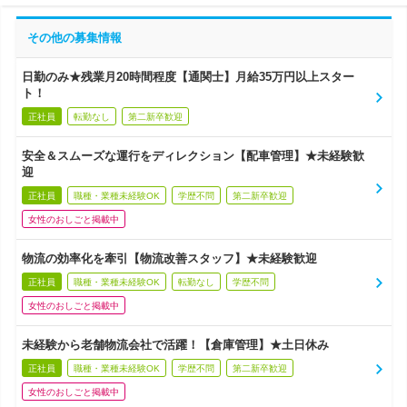
その他の募集情報
日勤のみ★残業月20時間程度【通関士】月給35万円以上スター
ト！
正社員
転勤なし
第二新卒歓迎
安全＆スムーズな運行をディレクション【配車管理】★未経験歓
迎
正社員
職種・業種未経験OK
学歴不問
第二新卒歓迎
女性のおしごと掲載中
物流の効率化を牽引【物流改善スタッフ】★未経験歓迎
正社員
職種・業種未経験OK
転勤なし
学歴不問
女性のおしごと掲載中
未経験から老舗物流会社で活躍！【倉庫管理】★土日休み
正社員
職種・業種未経験OK
学歴不問
第二新卒歓迎
女性のおしごと掲載中