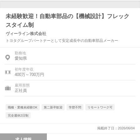
未経験歓迎！自動車部品の【機械設計】フレック
スタイム制
ヴィーライン株式会社
トヨタグループパートナーとして安定成長中の自動車部品メーカー
勤務地
愛知県
初年度年収
400万～700万円
雇用形態
正社員
職種・業種未経験OK
第二新卒歓迎
学歴不問
リモートワーク可
完全週休2日制
掲載終了日：2026/06/04
求人情報