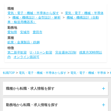
職種
電気・電子・機械・半導体から探す
>
電気・電子・機械・半導体
>
機械・機構設計・金型設計・解析
>
機械・機構設計（自動
車・輸送用機器系）
勤務地
愛知県
安城市
豊田市
業種
鉱業・金属製品・鉄鋼
特徴
第二新卒歓迎
U・Iターン歓迎
完全週休2日制
残業月30時間以
内
オンライン面談可
転職TOP
電気・電子・機械・半導体から探す
電気・電子・機械・半導体
職種から転職・求人情報を探す
勤務地から転職・求人情報を探す