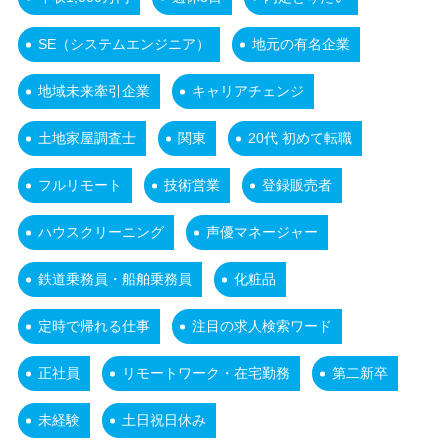
SE（システムエンジニア）
地元の有名企業
地域未来牽引企業
キャリアチェンジ
土地家屋調査士
関東
20代 初めて転職
フルリモート
技術営業
登録販売者
ハウスクリーニング
声優マネージャー
鉄道乗務員・船舶乗務員
化粧品
定時で帰れる仕事
注目の求人検索ワード
正社員
リモートワーク・在宅勤務
第二新卒
未経験
土日祝日休み