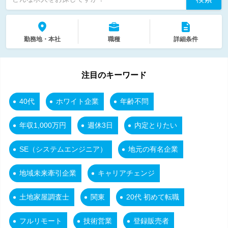
勤務地・本社
職種
詳細条件
注目のキーワード
40代
ホワイト企業
年齢不問
年収1,000万円
週休3日
内定とりたい
SE（システムエンジニア）
地元の有名企業
地域未来牽引企業
キャリアチェンジ
土地家屋調査士
関東
20代 初めて転職
フルリモート
技術営業
登録販売者