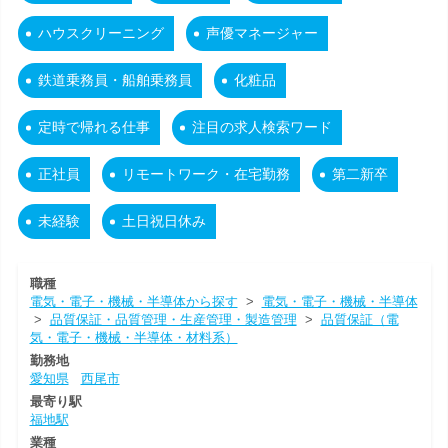
ハウスクリーニング
声優マネージャー
鉄道乗務員・船舶乗務員
化粧品
定時で帰れる仕事
注目の求人検索ワード
正社員
リモートワーク・在宅勤務
第二新卒
未経験
土日祝日休み
職種
電気・電子・機械・半導体から探す
>
電気・電子・機械・半導体
>
品質保証・品質管理・生産管理・製造管理
>
品質保証（電
気・電子・機械・半導体・材料系）
勤務地
愛知県
西尾市
最寄り駅
福地駅
業種