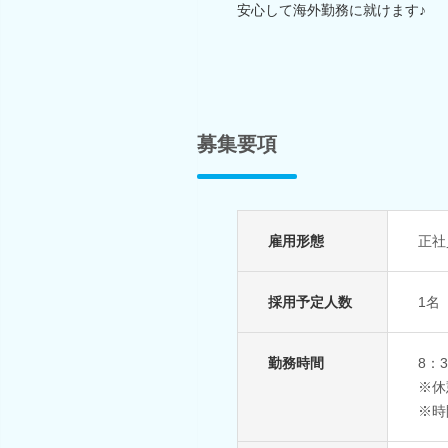
安心して海外勤務に就けます♪
募集要項
雇用形態
正社
採用予定人数
1名
勤務時間
8：
※休
※時