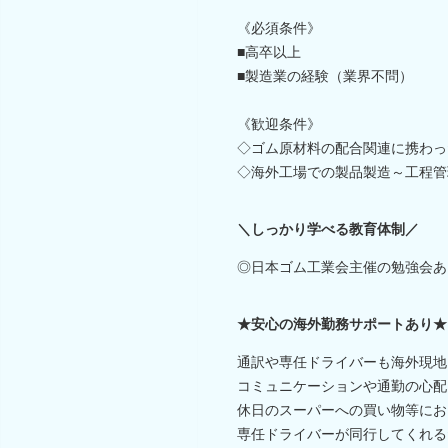
《必須条件》
■高卒以上
■製造業の経験（業界不問）
《歓迎条件》
◇ゴム原材料の配合関連に携わっ
◇海外工場での製品製造～工程管
＼しっかり学べる教育体制／
◎日本ゴム工業会主催の勉強会あ
★安心の海外勤務サポートあり★
通訳や専任ドライバーも海外現地
コミュニケーションや通勤の心配
休日のスーパーへの買い物等にお
専任ドライバーが同行してくれる