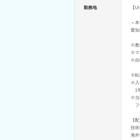
勤務地
【U
＜本
愛知
※敷
※マ
※自
※転
※入
1年
※当
フィ
【配
技術
海外