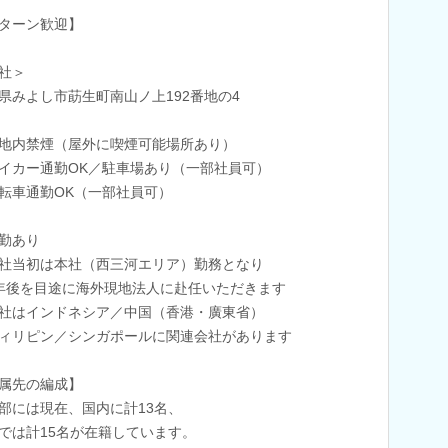
Iターン歓迎】
社＞
県みよし市莇生町南山ノ上192番地の4
地内禁煙（屋外に喫煙可能場所あり）
イカー通勤OK／駐車場あり（一部社員可）
転車通勤OK（一部社員可）
勤あり
社当初は本社（西三河エリア）勤務となり
後を目途に海外現地法人に赴任いただきます
社はインドネシア／中国（香港・廣東省）
リピン／シンガポールに関連会社があります
属先の編成】
部には現在、国内に計13名、
では計15名が在籍しています。