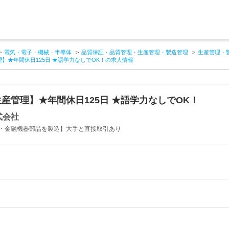
電気・電子・機械・半導体
品質保証・品質管理・生産管理・製造管理
生産管理・
】★年間休日125日 ★語学力なしでOK！の求人情報
産管理】★年間休日125日 ★語学力なしでOK！
式会社
・金融機器部品を製造】大手と直接取引あり