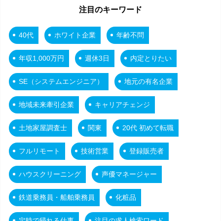
注目のキーワード
40代
ホワイト企業
年齢不問
年収1,000万円
週休3日
内定とりたい
SE（システムエンジニア）
地元の有名企業
地域未来牽引企業
キャリアチェンジ
土地家屋調査士
関東
20代 初めて転職
フルリモート
技術営業
登録販売者
ハウスクリーニング
声優マネージャー
鉄道乗務員・船舶乗務員
化粧品
定時で帰れる仕事
注目の求人検索ワード