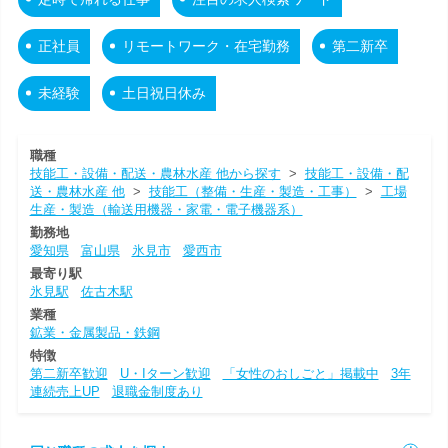
正社員
リモートワーク・在宅勤務
第二新卒
未経験
土日祝日休み
職種
技能工・設備・配送・農林水産 他から探す
>
技能工・設備・配
送・農林水産 他
>
技能工（整備・生産・製造・工事）
>
工場
生産・製造（輸送用機器・家電・電子機器系）
勤務地
愛知県
富山県
氷見市
愛西市
最寄り駅
氷見駅
佐古木駅
業種
鉱業・金属製品・鉄鋼
特徴
第二新卒歓迎
U・Iターン歓迎
「女性のおしごと」掲載中
3年
連続売上UP
退職金制度あり