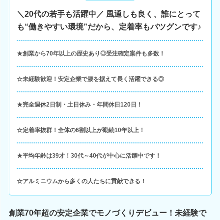
＼20代の若手も活躍中／ 風通しも良く、誰にとって
も“働きやすい環境”だから、定着率もバツグンです♪
★創業から70年以上の歴史あり◎受注確定案件も多数！
☆未経験歓迎！安定企業で腰を据えて長く活躍できる◎
★完全週休2日制・土日休み・年間休日120日！
☆定着率抜群！全体の6割以上が勤続10年以上！
★平均年齢は39才！30代～40代が中心に活躍中です！
☆アルミニウムから多くの人たちに貢献できる！
創業70年超の安定企業でモノづくりデビュー！未経験で