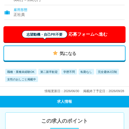
雇用形態
正社員
応募フォームへ進む
志望動機・自己PR不要
気になる
職種・業種未経験OK
第二新卒歓迎
学歴不問
転勤なし
完全週休2日制
女性のおしごと掲載中
情報更新日：2026/06/30
掲載終了予定日：2026/09/28
求人情報
この求人のポイント