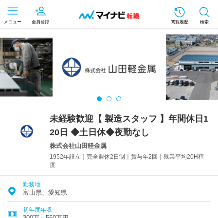
メニュー
会員登録
閲覧履歴
検索
未経験歓迎【 製造スタッフ 】年間休日1
20日 ◆土日休◆夜勤なし
株式会社山田軽金属
1952年設立｜完全週休2日制｜賞与年2回｜残業平均20H程
度
勤務地
富山県、愛知県
初年度年収
300万～550万円