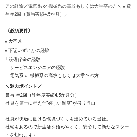
アの経験／電気系 or 機械系の高校もしくは大学卒の方＼★賞
与年2回（賞与実績4.5か月）／
《必須要件》
大卒以上
下記いずれかの経験
└設備保全の経験
サービスエンジニアの経験
電気系 or 機械系の高校もしくは大学卒の方
＼魅力ポイント／
賞与:年2回（昨年度実績4.5か月分）
社員を第一に考えた”嬉しい制度”が盛り沢山
社員が快適に働ける環境づくりも進めている当社。
社宅もあるので新生活を始めやすく、安心して新たなスター
トを切れます♪