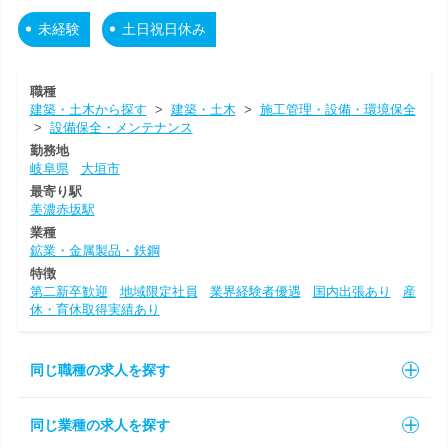
未経験
土日祝日休み
職種
建築・土木から探す
>
建築・土木
>
施工管理・設備・環境保全
>
設備保全・メンテナンス
勤務地
岐阜県
大垣市
最寄り駅
美濃赤坂駅
業種
鉱業・金属製品・鉄鋼
特徴
第二新卒歓迎
地域限定社員
業界経験者優遇
国内出張あり
産
休・育休取得実績あり
同じ職種の求人を探す
同じ業種の求人を探す