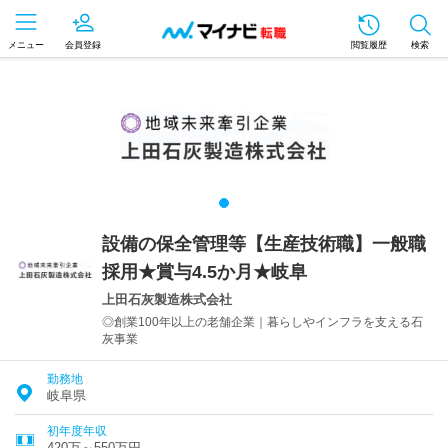
メニュー
会員登録
閲覧履歴
検索
設備の保全管理等【生産技術職】一般職
採用★賞与4.5か月★岐阜
上田石灰製造株式会社
◎創業100年以上の老舗企業｜暮らしやインフラを支える石
灰事業
勤務地
岐阜県
初年度年収
420万～550万円