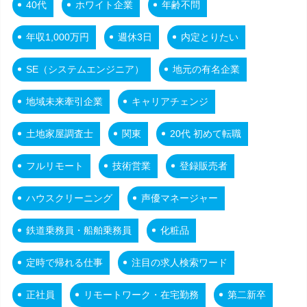
40代
ホワイト企業
年齢不問
年収1,000万円
週休3日
内定とりたい
SE（システムエンジニア）
地元の有名企業
地域未来牽引企業
キャリアチェンジ
土地家屋調査士
関東
20代 初めて転職
フルリモート
技術営業
登録販売者
ハウスクリーニング
声優マネージャー
鉄道乗務員・船舶乗務員
化粧品
定時で帰れる仕事
注目の求人検索ワード
正社員
リモートワーク・在宅勤務
第二新卒