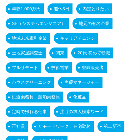
年収1,000万円
週休3日
内定とりたい
SE（システムエンジニア）
地元の有名企業
地域未来牽引企業
キャリアチェンジ
土地家屋調査士
関東
20代 初めて転職
フルリモート
技術営業
登録販売者
ハウスクリーニング
声優マネージャー
鉄道乗務員・船舶乗務員
化粧品
定時で帰れる仕事
注目の求人検索ワード
正社員
リモートワーク・在宅勤務
第二新卒