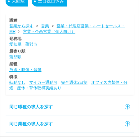
未経験
土日祝日休み
職種
営業から探す
>
営業
>
営業・代理店営業・ルートセールス・
MR
>
営業・企画営業（個人向け）
勤務地
愛知県
蒲郡市
最寄り駅
蒲郡駅
業種
放送・映像・音響
特徴
転勤なし
マイカー通勤可
完全週休2日制
オフィス内禁煙・分
煙
産休・育休取得実績あり
同じ職種の求人を探す
同じ業種の求人を探す