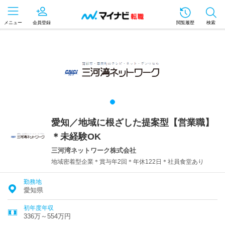
メニュー
会員登録
閲覧履歴
検索
愛知／地域に根ざした提案型【営業職】
＊未経験OK
三河湾ネットワーク株式会社
地域密着型企業＊賞与年2回＊年休122日＊社員食堂あり
勤務地
愛知県
初年度年収
336万～554万円